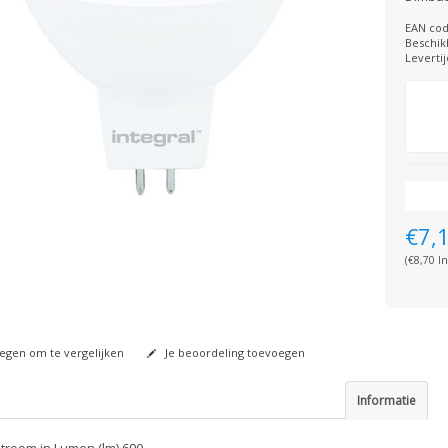
EAN cod
Beschik
Levertij
€7,
(€8,70 In
gen om te vergelijken
Je beoordeling toevoegen
Informatie
stroom in Lumen (lm) 690