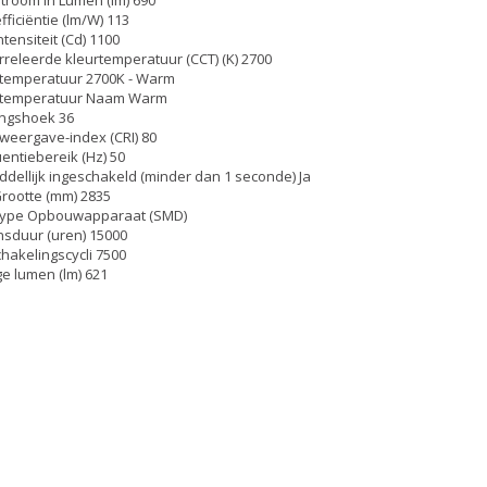
efficiëntie (lm/W) 113
ntensiteit (Cd) 1100
releerde kleurtemperatuur (CCT) (K) 2700
temperatuur 2700K - Warm
rtemperatuur Naam Warm
ingshoek 36
weergave-index (CRI) 80
entiebereik (Hz) 50
dellijk ingeschakeld (minder dan 1 seconde) Ja
rootte (mm) 2835
Type Opbouwapparaat (SMD)
sduur (uren) 15000
akelingscycli 7500
ge lumen (lm) 621