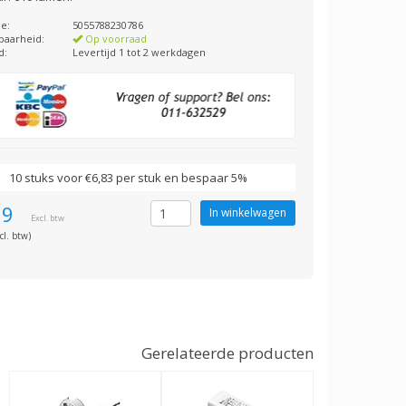
e:
5055788230786
baarheid:
Op voorraad
d:
Levertijd 1 tot 2 werkdagen
10 stuks voor €6,83 per stuk en bespaar 5%
19
Excl. btw
cl. btw)
Gerelateerde producten