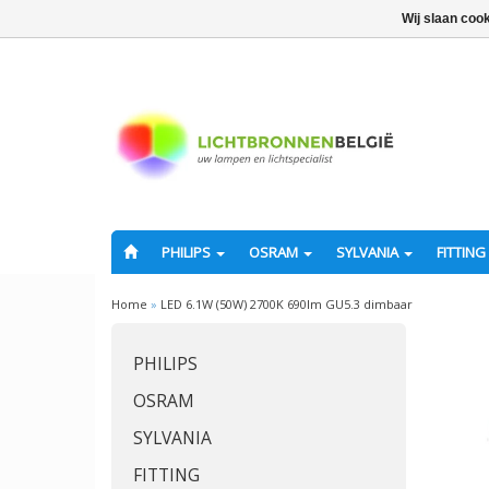
Wij slaan coo
PHILIPS
OSRAM
SYLVANIA
FITTING
Home
»
LED 6.1W (50W) 2700K 690lm GU5.3 dimbaar
PHILIPS
OSRAM
SYLVANIA
FITTING