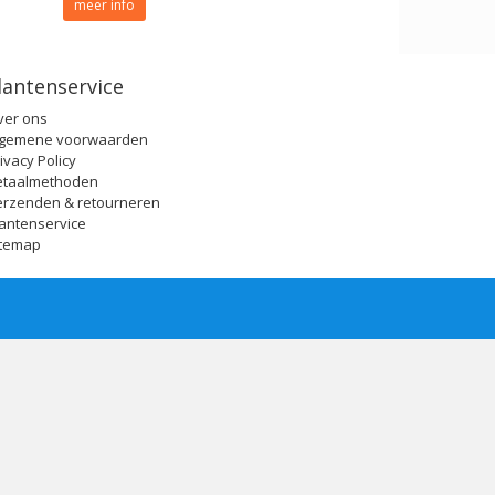
meer info
lantenservice
ver ons
lgemene voorwaarden
ivacy Policy
etaalmethoden
erzenden & retourneren
antenservice
itemap