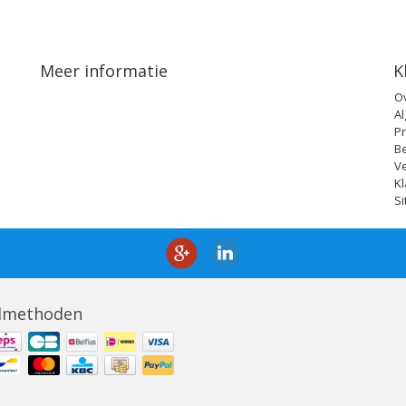
Meer informatie
K
O
A
Pr
B
V
Kl
S
lmethoden