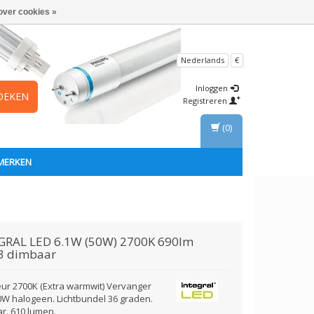
over cookies »
Nederlands
€
Inloggen
OEKEN
Registreren
(0)
MERKEN
GRAL
LED 6.1W (50W) 2700K 690lm
3 dimbaar
leur 2700K (Extra warmwit) Vervanger
0W halogeen. Lichtbundel 36 graden.
r. 610 lumen.