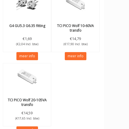
G4 GU5.3 G6.35 fitting
TCI
PICO Wolf 10-60VA
transfo
€1,69
€14,79
(€2,04 Incl. btw)
(€17,90 Incl. btw)
meer info
meer info
TCI
PICO Wolf 20-105VA
transfo
€14,59
(€17,65 Incl. btw)