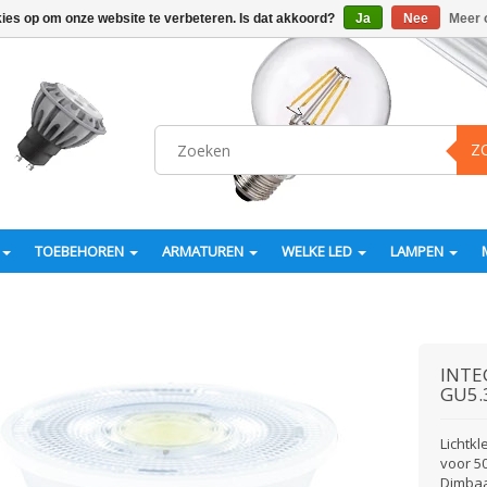
kies op om onze website te verbeteren. Is dat akkoord?
Ja
Nee
Meer 
Z
TOEBEHOREN
ARMATUREN
WELKE LED
LAMPEN
INTE
GU5.
Lichtk
voor 5
Dimbaa