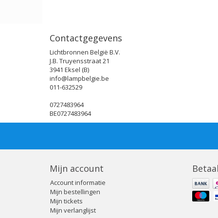
Contactgegevens
Lichtbronnen België B.V.
J.B. Truyensstraat 21
3941 Eksel (B)
info@lampbelgie.be
011-632529
0727483964
BE0727483964
Mijn account
Betaa
Account informatie
Mijn bestellingen
Mijn tickets
Mijn verlanglijst