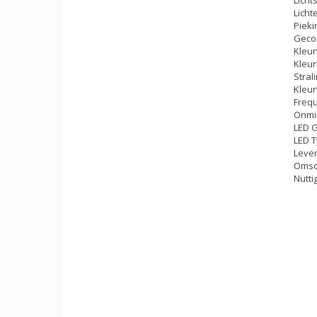
Licht
Pieki
Gecor
Kleur
Kleu
Stral
Kleur
Frequ
Onmid
LED G
LED 
Leven
Omsch
Nutti