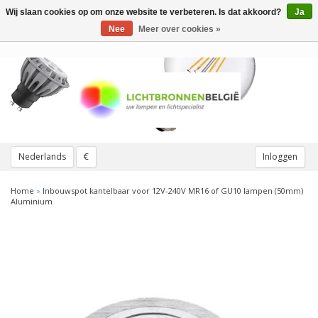
Wij slaan cookies op om onze website te verbeteren. Is dat akkoord?
Ja
Toggle
navigation
Nee
Meer over cookies »
Nederlands
€
Inloggen
Home
»
Inbouwspot kantelbaar voor 12V-240V MR16 of GU10 lampen (50mm)
Aluminium