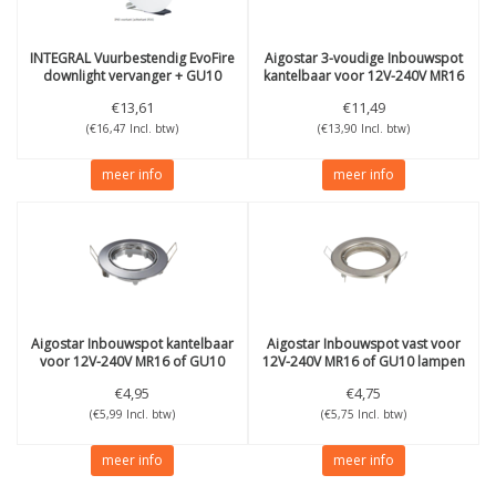
INTEGRAL
Vuurbestendig EvoFire
Aigostar
3-voudige Inbouwspot
downlight vervanger + GU10
kantelbaar voor 12V-240V MR16
fitting IP65
of GU10 lampen (50mm)
€13,61
€11,49
(€16,47 Incl. btw)
(€13,90 Incl. btw)
meer info
meer info
Aigostar
Inbouwspot kantelbaar
Aigostar
Inbouwspot vast voor
voor 12V-240V MR16 of GU10
12V-240V MR16 of GU10 lampen
lampen (50mm) Chrome
(50mm) Satin Nickel
€4,95
€4,75
(€5,99 Incl. btw)
(€5,75 Incl. btw)
meer info
meer info