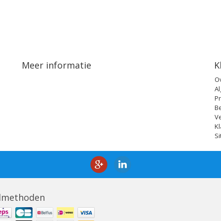
Meer informatie
K
O
A
Pr
B
V
Kl
S
lmethoden