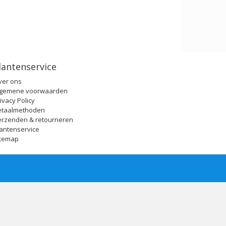
lantenservice
ver ons
lgemene voorwaarden
ivacy Policy
etaalmethoden
erzenden & retourneren
antenservice
itemap