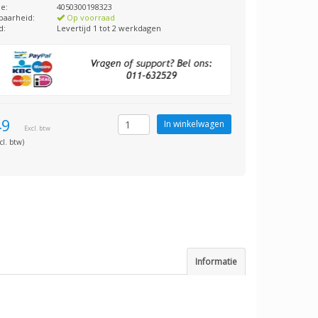
e:
4050300198323
baarheid:
Op voorraad
d:
Levertijd 1 tot 2 werkdagen
49
Excl. btw
cl. btw)
Informatie