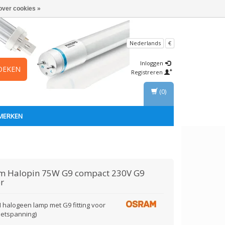
over cookies »
Nederlands
€
Inloggen
OEKEN
Registreren
(0)
MERKEN
am
Halopin 75W G9 compact 230V G9
r
halogeen lamp met G9 fitting voor
netspanning)