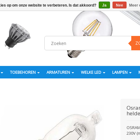
kies op om onze website te verbeteren. Is dat akkoord?
Ja
Nee
Meer 
Z
TOEBEHOREN
ARMATUREN
WELKE LED
LAMPEN
Osr
helde
OSRAM 
230V (