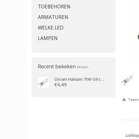
TOEBEHOREN
ARMATUREN
WELKE LED
LAMPEN
Recent bekeken
Wissen
Osram
Halopin 75W G9 compact 230V G9 helder
€4,49
Toevoe
Lichtop