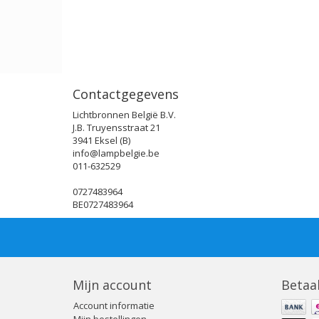
Contactgegevens
Lichtbronnen België B.V.
J.B. Truyensstraat 21
3941 Eksel (B)
info@lampbelgie.be
011-632529
0727483964
BE0727483964
Mijn account
Betaa
Account informatie