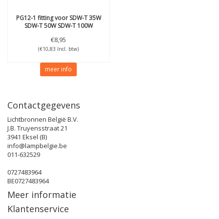
PG12-1 fitting voor SDW-T 35W
SDW-T 50W SDW-T 100W
€8,95
(€10,83 Incl. btw)
meer info
Contactgegevens
Lichtbronnen België B.V.
J.B. Truyensstraat 21
3941 Eksel (B)
info@lampbelgie.be
011-632529
0727483964
BE0727483964
Meer informatie
Klantenservice