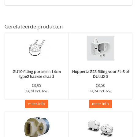
Gerelateerde producten
GU10 fitting porselein 14cm
Huppertz
G23 fitting voor PL-S of
type2 haakse draad
DULUX S
€3,95
€3,50
(€4,78 Incl. btw)
(€4,24 Incl. btw)
meer info
meer info