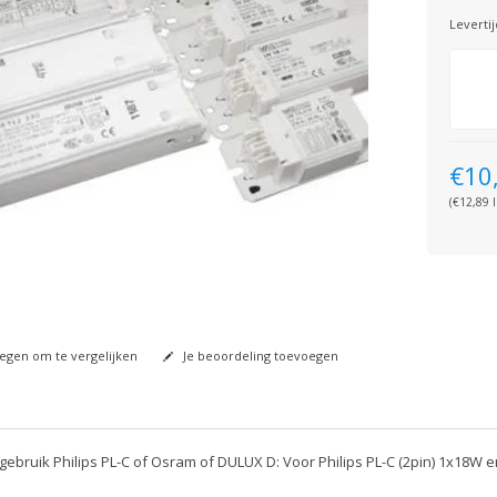
Levertij
€10
(€12,89 I
gen om te vergelijken
Je beoordeling toevoegen
gebruik Philips PL-C of Osram of DULUX D: Voor Philips PL-C (2pin) 1x18