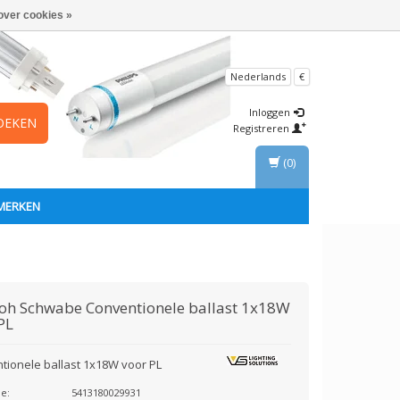
over cookies »
Nederlands
€
Inloggen
OEKEN
Registreren
(0)
MERKEN
loh Schwabe
Conventionele ballast 1x18W
PL
tionele ballast 1x18W voor PL
e:
5413180029931