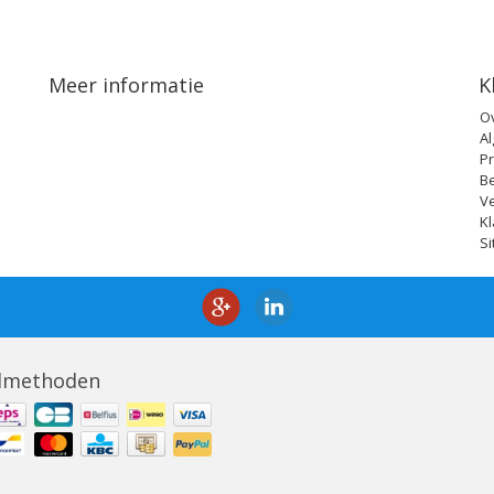
Meer informatie
K
O
A
Pr
B
V
Kl
S
lmethoden