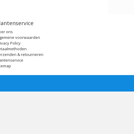
lantenservice
ver ons
lgemene voorwaarden
ivacy Policy
etaalmethoden
erzenden & retourneren
antenservice
itemap