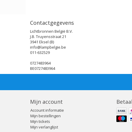
Contactgegevens
Lichtbronnen België B.V.
J.B. Truyensstraat 21
3941 Eksel (B)
info@lampbelgie.be
011-632529
0727483964
BE0727483964
Mijn account
Betaa
Account informatie
Mijn bestellingen
Mijn tickets
Mijn verlanglijst