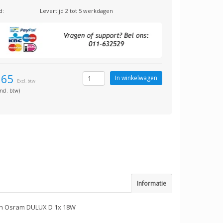
d:
Levertijd 2 tot 5 werkdagen
,65
Excl. btw
ncl. btw)
Informatie
W en Osram DULUX D 1x 18W