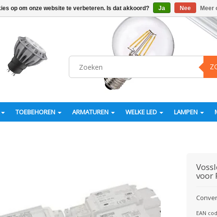
kies op om onze website te verbeteren. Is dat akkoord?
Ja
Nee
Meer 
Z
TOEBEHOREN
ARMATUREN
WELKE LED
LAMPEN
Voss
voor 
Conven
EAN cod