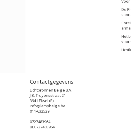
Voor 
De Ph
soort
CoreP
armat
Het b
voor
Licht
Contactgegevens
Lichtbronnen België B.V.
J.B. Truyensstraat 21
3941 Eksel (B)
info@lampbelgie.be
011-632529
0727483964
BE0727483964