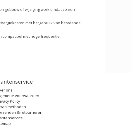
een gebouw of wijziging werk omdat ze een
p energiekosten met hergebruik van bestaande
jn compatibel met hoge frequentie
lantenservice
ver ons
lgemene voorwaarden
ivacy Policy
etaalmethoden
erzenden & retourneren
antenservice
itemap