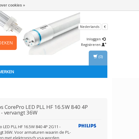
over cookies »
Nederlands
€
Inloggen
OEKEN
Registreren
(0)
MERKEN
ps
CorePro LED PLL HF 16.5W 840 4P
 - vervangt 36W
o LED PLL HF 16.5W 840 4P 2G11 -
gt 36W. Voor armaturen waarin de PL-
en met elektronisch vsa worden