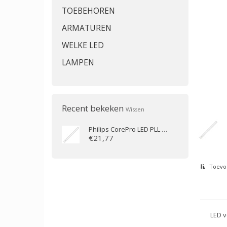
TOEBEHOREN
ARMATUREN
WELKE LED
LAMPEN
Recent bekeken
Wissen
Philips
CorePro LED PLL HF 16.5W 840 4P 2G11 - vervangt 36W
€21,77
Toevoe
LED v