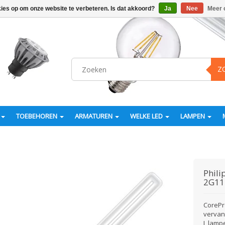
kies op om onze website te verbeteren. Is dat akkoord?
Ja
Nee
Meer 
Z
TOEBEHOREN
ARMATUREN
WELKE LED
LAMPEN
Phili
2G11
CorePr
vervan
L lamp