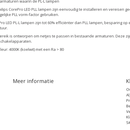
armaturen waarin de PL-L lampen
ilips CorePro LED PLL lampen zijn eenvoudig te installeren en vereisen g
gelijke PLL vorm-factor gebruiken.
ro LED PL-L lampen zijn tot 60% efficiënter dan PLL lampen, besparing o
uur.
ereik is ontworpen om netjes te passen in bestaande armaturen. Deze zi
schakelapparaten.
kleur: 4000K (koelwit) met een Ra > 80
Meer informatie
K
O
A
Pr
B
V
Kl
S