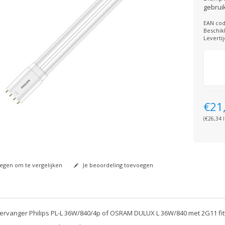
gebruik
EAN cod
Beschik
Levertij
€21
(€26,34 I
gen om te vergelijken
Je beoordeling toevoegen
ervanger Philips PL-L 36W/840/4p of OSRAM DULUX L 36W/840 met 2G11 fit