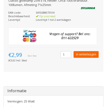
Classic gloeilamp 25W E14, helder. Circa 1000 branduur.
100lumen. Afmeting 71x25mm
EAN code:
5410288073514
Beschikbaarheid:
Op voorraad
Levertijd:
Levertijd 1 tot 2 werkdagen
€2,99
In winkelwagen
Excl. btw
(€3,62 Incl. btw)
Informatie
Vermogen: 25 Watt