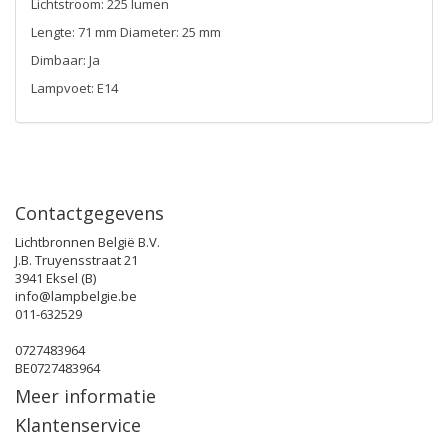
Lichtstroom: 225 lumen
Lengte: 71 mm Diameter: 25 mm
Dimbaar: Ja
Lampvoet: E14
Contactgegevens
Lichtbronnen België B.V.
J.B. Truyensstraat 21
3941 Eksel (B)
info@lampbelgie.be
011-632529
0727483964
BE0727483964
Meer informatie
Klantenservice