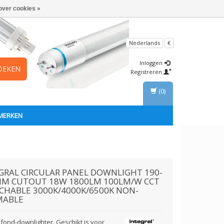
over cookies »
Nederlands
€
Inloggen
OEKEN
Registreren
(0)
MERKEN
GRAL
CIRCULAR PANEL DOWNLIGHT 190-
M CUTOUT 18W 1800LM 100LM/W CCT
CHABLE 3000K/4000K/6500K NON-
MABLE
afond-downlighter. Geschikt is voor