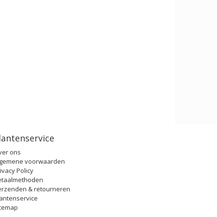
lantenservice
ver ons
lgemene voorwaarden
ivacy Policy
etaalmethoden
erzenden & retourneren
antenservice
itemap