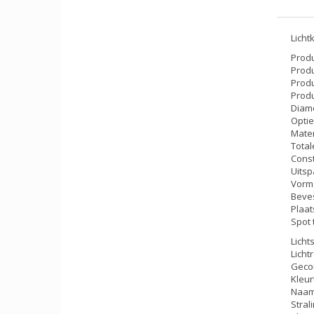
Licht
Produ
Produ
Produ
Produ
Diame
Optie
Mater
Total
Const
Uitsp
Vorm
Beve
Plaat
Spot
Licht
Licht
Gecor
Kleur
Naam 
Stral