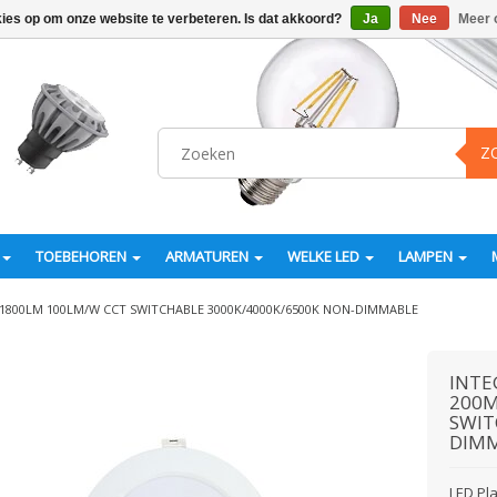
kies op om onze website te verbeteren. Is dat akkoord?
Ja
Nee
Meer 
Z
TOEBEHOREN
ARMATUREN
WELKE LED
LAMPEN
800LM 100LM/W CCT SWITCHABLE 3000K/4000K/6500K NON-DIMMABLE
INTE
200M
SWIT
DIM
LED Pl