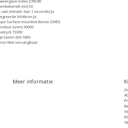
weergave-index (CRI) 80
entiebereik (Hz) 50
t aan (minder dan 1 seconde) Ja
egreerde lichtbron Ja
ype Surface mounted device (SMD)
sduur (uren) 30000
elcycli 15000
ge lumen (lm) 1800
bron Niet vervangbaar
Meer informatie
K
O
A
Pr
B
V
Kl
S