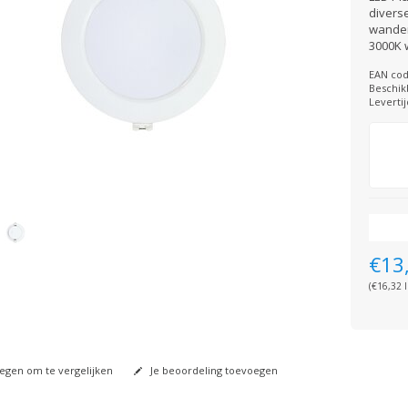
divers
wanden
3000K w
EAN cod
Beschik
Levertij
€13
(€16,32 I
gen om te vergelijken
Je beoordeling toevoegen