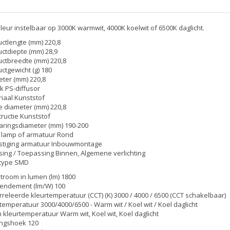
kleur instelbaar op 3000K warmwit, 4000K koelwit of 6500K daglicht.
ctlengte (mm) 220,8
ctdiepte (mm) 28,9
ctbreedte (mm) 220,8
ctgewicht (g) 180
ter (mm) 220,8
k PS-diffusor
iaal Kunststof
e diameter (mm) 220,8
ructie Kunststof
aringsdiameter (mm) 190-200
 lamp of armatuur Rond
stiging armatuur Inbouwmontage
sing / Toepassing Binnen, Algemene verlichting
 type SMD
stroom in lumen (lm) 1800
rendement (lm/W) 100
releerde kleurtemperatuur (CCT) (K) 3000 / 4000 / 6500 (CCT schakelbaar)
temperatuur 3000/4000/6500 - Warm wit / Koel wit / Koel daglicht
kleurtemperatuur Warm wit, Koel wit, Koel daglicht
ingshoek 120