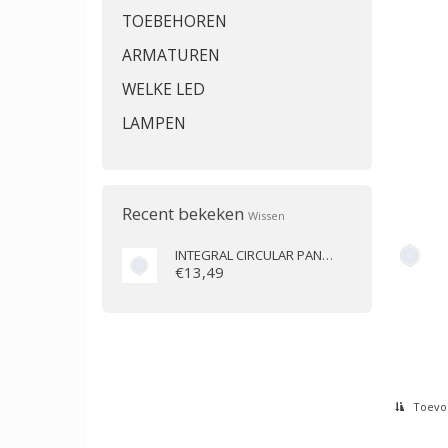
TOEBEHOREN
ARMATUREN
WELKE LED
LAMPEN
Recent bekeken
Wissen
INTEGRAL
CIRCULAR PANEL DOWNLIGHT 190-200MM CUTOUT 18W 1800LM 100LM/W CCT SWITCHABLE 3000K/4000K/6500K NON-DIMMABLE
€13,49
Toevoe