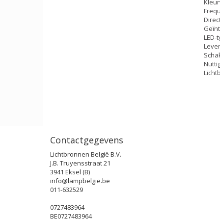
Kleur
Frequ
Direc
Geïnt
LED-t
Leven
Schak
Nutti
Licht
Contactgegevens
Lichtbronnen België B.V.
J.B. Truyensstraat 21
3941 Eksel (B)
info@lampbelgie.be
011-632529
0727483964
BE0727483964