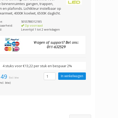
e binnenruimtes gangen, trappen,
 en plafonds. Lichtkleur instelbaar op
armwit, 4000K koelwit, 6500K daglicht.
e:
5055788312185
baarheid:
Op voorraad
d:
Levertijd 1 tot 2 werkdagen
4 stuks voor €13,22 per stuk en bespaar 2%
,49
Excl. btw
ncl. btw)