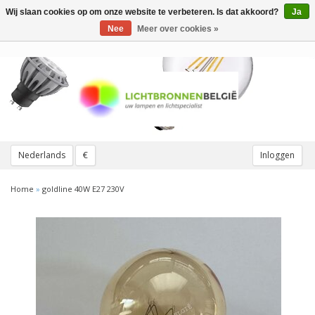
Wij slaan cookies op om onze website te verbeteren. Is dat akkoord?
Ja
Toggle
navigation
Nee
Meer over cookies »
Nederlands
€
Inloggen
Home
»
goldline 40W E27 230V