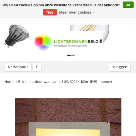
Wij slaan cookies op om onze website te verbeteren. Is dat akkoord?
Ja
Toggle
navigation
Nee
Meer over cookies »
Nederlands
€
Inloggen
Home
»
Brick - outdoor wandlamp 3.8W 3000K 180m IP65 (inbouw)