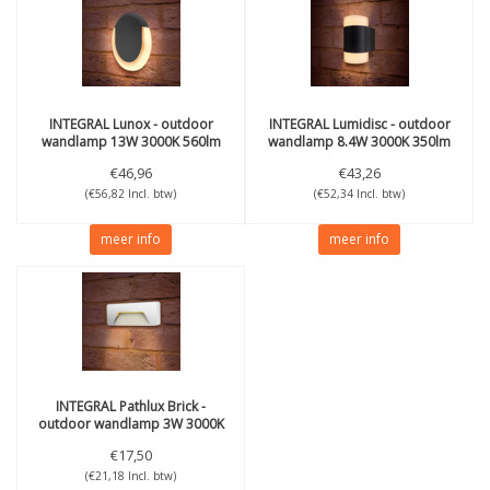
INTEGRAL
Lunox - outdoor
INTEGRAL
Lumidisc - outdoor
wandlamp 13W 3000K 560lm
wandlamp 8.4W 3000K 350lm
IP54
IP54
€46,96
€43,26
(€56,82 Incl. btw)
(€52,34 Incl. btw)
meer info
meer info
INTEGRAL
Pathlux Brick -
outdoor wandlamp 3W 3000K
150lm IP65 White
€17,50
(€21,18 Incl. btw)