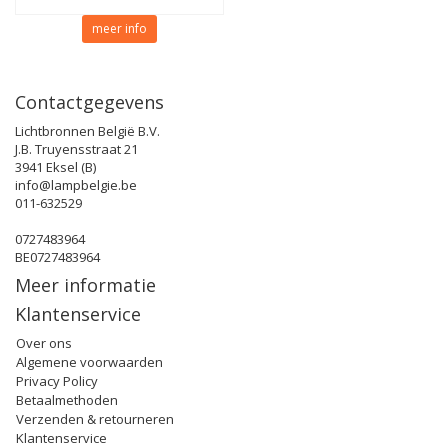
meer info
Contactgegevens
Lichtbronnen België B.V.
J.B. Truyensstraat 21
3941 Eksel (B)
info@lampbelgie.be
011-632529
0727483964
BE0727483964
Meer informatie
Klantenservice
Over ons
Algemene voorwaarden
Privacy Policy
Betaalmethoden
Verzenden & retourneren
Klantenservice