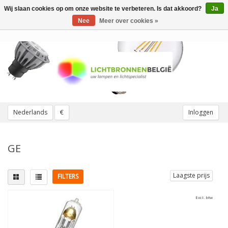
Wij slaan cookies op om onze website te verbeteren. Is dat akkoord?
Ja
Toggle
navigation
Nee
Meer over cookies »
Nederlands
€
Inloggen
GE
Laagste prijs
FILTERS
Excl. btw
Lampvoet
Lichtkleur
G12
(1)
3000K Warmwit
(1)