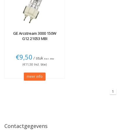
Wattage
Meer
150W
(1)
Niet dimbaar
(1)
GE
Arcstream 3000 150W
G12 21053 MBI
€9,50
/ stuk
Excl. btw
(€11,50 Incl. btw)
meer info
1
Contactgegevens