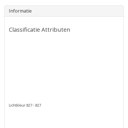
Informatie
Classificatie Attributen
Nom. spanning [V] 220 - 240
Nom. stroom [mA] 31 - 31
Vermogensfactor 0.8
Lampvermogen [W] 6 - 6
Spanningstype AC
Lichtstroom [lm] 500 - 500
Specifieke lichtstroom lamp [lm/W] 84
Kleurweergave-index 80-89
Lampvorm Reflector
Voet GU10
Lichtkleur 827 - 827
Kleurtemperatuur [K] 2700 - 2700
Kleur behuizing Zwart
Stralingshoek [°] 30
Kleur consistentie (McAdam ellips) SDCM6