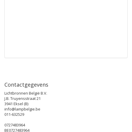
Dimbaar Ja
Diameter [mm] 63
Lengte [mm] 65
Beschermingsgraad (IP) IP20
Energie Efficiëntie Index (EEI) 0.13
Lampaanduiding PAR20
Energie-efficiëntieklasse A+
Min. aantal schakelcycli 15000
Gewogen energieverbruik in 1.000 uur [kWh] 6
Gemiddelde nom. levensduur [h] 30000
Contactgegevens
Lichtbronnen België B.V.
J.B. Truyensstraat 21
3941 Eksel (B)
info@lampbelgie.be
011-632529
0727483964
BE0727483964