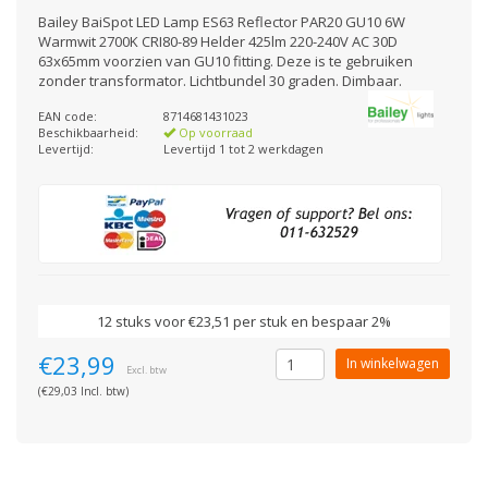
Bailey BaiSpot LED Lamp ES63 Reflector PAR20 GU10 6W
Warmwit 2700K CRI80-89 Helder 425lm 220-240V AC 30D
63x65mm voorzien van GU10 fitting. Deze is te gebruiken
zonder transformator. Lichtbundel 30 graden. Dimbaar.
EAN code:
8714681431023
Beschikbaarheid:
Op voorraad
Levertijd:
Levertijd 1 tot 2 werkdagen
12 stuks voor €23,51 per stuk en bespaar 2%
€23,99
In winkelwagen
Excl. btw
(€29,03 Incl. btw)