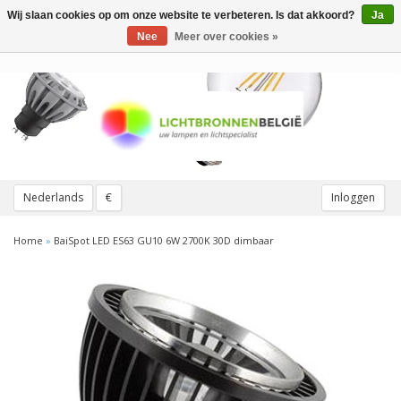
Wij slaan cookies op om onze website te verbeteren. Is dat akkoord?
Ja
Toggle
navigation
Nee
Meer over cookies »
Nederlands
€
Inloggen
Home
»
BaiSpot LED ES63 GU10 6W 2700K 30D dimbaar