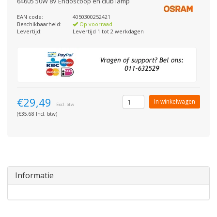
64605 50W 8V Endoscoop en club lamp
EAN code:
4050300252421
Beschikbaarheid:
Op voorraad
Levertijd:
Levertijd 1 tot 2 werkdagen
€29,49
In winkelwagen
Excl. btw
(€35,68 Incl. btw)
Informatie