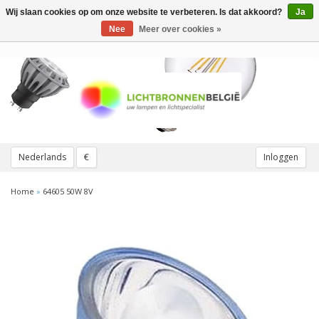
Wij slaan cookies op om onze website te verbeteren. Is dat akkoord?
Ja
Toggle
navigation
Nee
Meer over cookies »
Nederlands
€
Inloggen
Home
»
64605 50W 8V