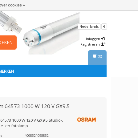
over cookies »
Nederlands
€
Inloggen
OEKEN
Registreren
(0)
MERKEN
am
64573 1000 W 120 V GX9.5
64573 1000 W 120 V GX9.5 Studio-,
ie- en fotolamp
e:
4008321098832