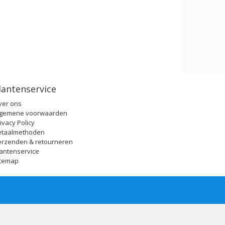
lantenservice
ver ons
lgemene voorwaarden
ivacy Policy
etaalmethoden
erzenden & retourneren
antenservice
itemap