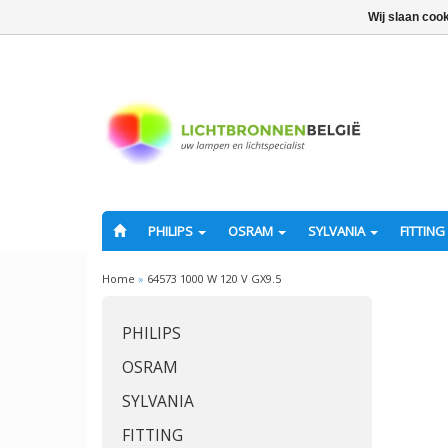
Wij slaan coo
PHILIPS
OSRAM
SYLVANIA
FITTING
Home
»
64573 1000 W 120 V GX9.5
PHILIPS
OSRAM
SYLVANIA
FITTING