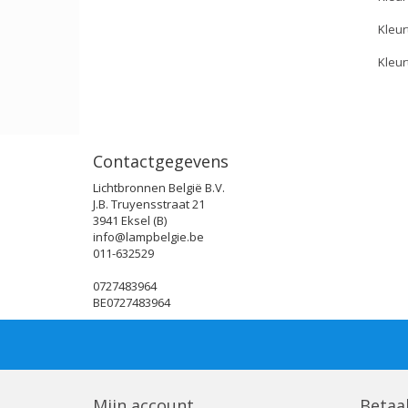
Kleur
Kleur
Contactgegevens
Lichtbronnen België B.V.
J.B. Truyensstraat 21
3941 Eksel (B)
info@lampbelgie.be
011-632529
0727483964
BE0727483964
Mijn account
Betaa