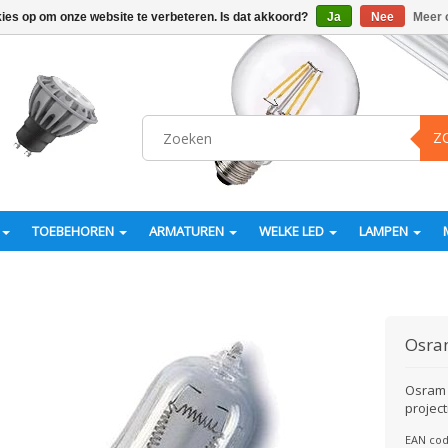
kies op om onze website te verbeteren. Is dat akkoord?
Ja
Nee
Meer 
Z
TOEBEHOREN
ARMATUREN
WELKE LED
LAMPEN
Osr
Osram 
project
EAN cod