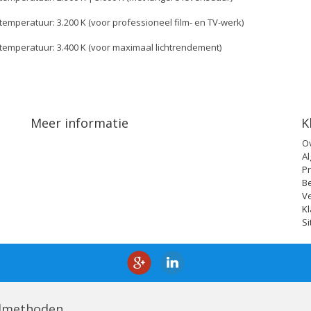
temperatuur: 3.200 K (voor professioneel film- en TV-werk)
temperatuur: 3.400 K (voor maximaal lichtrendement)
Meer informatie
K
O
A
Pr
B
V
Kl
S
lmethoden