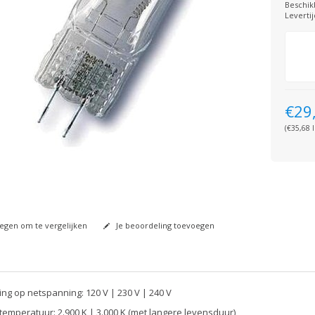
Beschik
Levertij
€29
(€35,68 I
gen om te vergelijken
Je beoordeling toevoegen
ng op netspanning: 120 V | 230 V | 240 V
temperatuur: 2.900 K | 3.000 K (met langere levensduur)