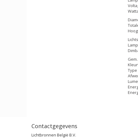
Volta
Watta
Diame
Total
Hoogt
Licht
Lamp
Dimba
Gem. 
Kleur
Type 
Afwer
Lumen
Energ
Energ
Contactgegevens
Lichtbronnen België B.V.