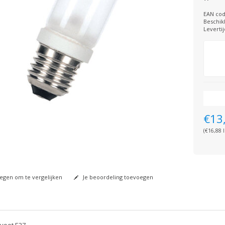
EAN cod
Beschik
Levertij
€13
(€16,88 I
gen om te vergelijken
Je beoordeling toevoegen
voet E27