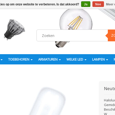
kies op om onze website te verbeteren. Is dat akkoord?
Ja
Nee
Meer 
Z
TOEBEHOREN
ARMATUREN
WELKE LED
LAMPEN
Neut
Halolu
Gemidd
Beschi
W