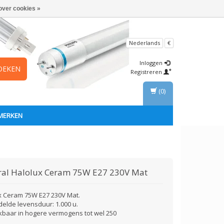
over cookies »
Nederlands
€
Inloggen
OEKEN
Registreren
(0)
MERKEN
ral
Halolux Ceram 75W E27 230V Mat
x Ceram 75W E27 230V Mat.
elde levensduur: 1.000 u.
kbaar in hogere vermogens tot wel 250