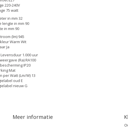
ge 220-240V
ge 75 watt
ter in mm 32
e lengte in mm 90
e in mm 90
stroom (lm) 945
kleur Warm Wit
ar Ja
Levensduur 1.000 uur
weergave (Ra) RA100
bescherming IP20
king Mat
 per Watt (Lm/W) 13
ielabel oud E
ielabel nieuw G
Meer informatie
K
O