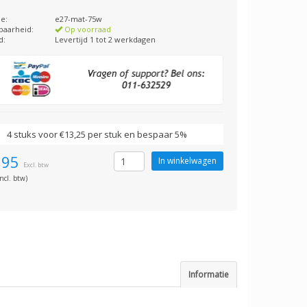
e:
e27-mat-75w
baarheid:
Op voorraad
d:
Levertijd 1 tot 2 werkdagen
4 stuks voor €13,25 per stuk en bespaar 5%
,95
Excl. btw
ncl. btw)
Informatie