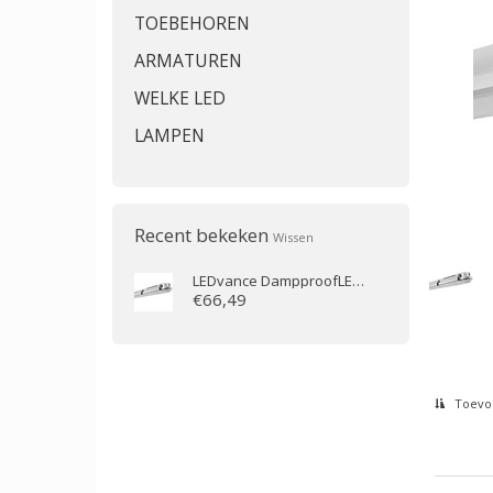
TOEBEHOREN
ARMATUREN
WELKE LED
LAMPEN
Recent bekeken
Wissen
LEDvance
DampproofLED 1500 46W/6500K IP65 6400lm 1500mm
€66,49
Toevoe