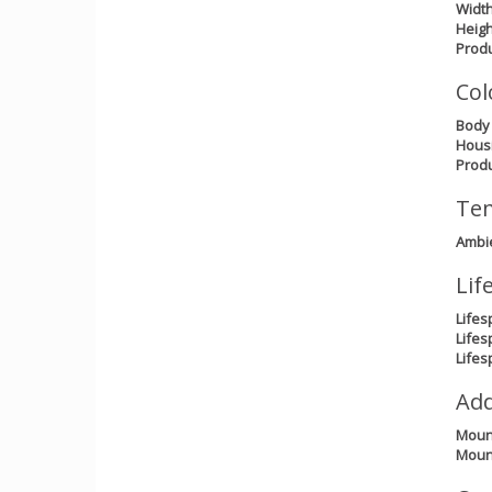
Widt
Heigh
Produ
Col
Body 
Housi
Produ
Tem
Ambi
Lif
Lifes
Lifes
Lifes
Add
Mount
Mount