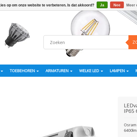
kies op om onze website te verbeteren. Is dat akkoord?
Ja
Nee
Meer 
Z
TOEBEHOREN
ARMATUREN
WELKE LED
LAMPEN
LEDv
IP65
Osram 
6400lm 