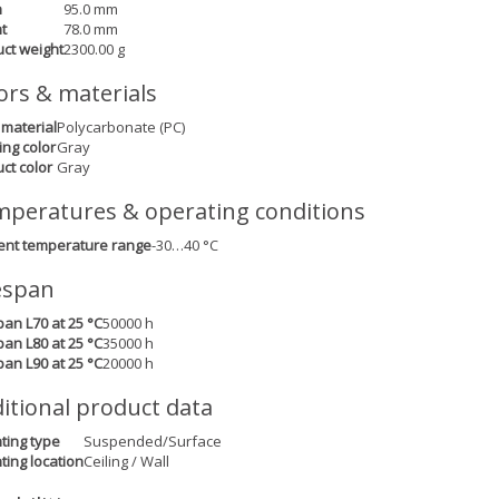
h
95.0 mm
t
78.0 mm
ct weight
2300.00 g
ors & materials
material
Polycarbonate (PC)
ng color
Gray
ct color
Gray
peratures & operating conditions
ent temperature range
-30…40 °C
espan
pan L70 at 25 °C
50000 h
pan L80 at 25 °C
35000 h
pan L90 at 25 °C
20000 h
itional product data
ing type
Suspended/Surface
ing location
Ceiling / Wall