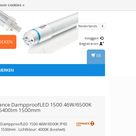
over cookies »
Nederlands
€
Inloggen
OEKEN
Registreren
(0)
MERKEN
ance
DampproofLED 1500 46W/6500K
 6400lm 1500mm
DampproofLED 1500 46W/6500K IP65
1500mm . Lichtkleur: 4000K (koelwit)