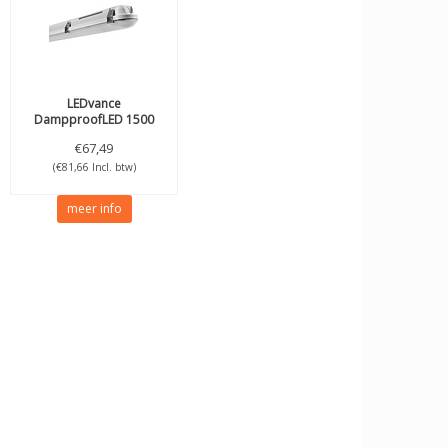
LEDvance
DampproofLED 1500
46W/4000K IP65 6400lm
€67,49
1500mm
(€81,66 Incl. btw)
meer info