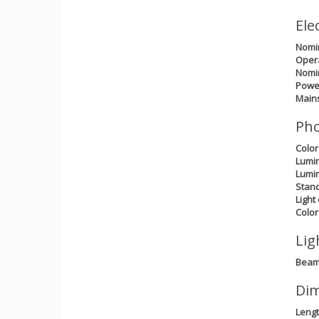
Ele
Nomi
Oper
Nomin
Power
Main
Pho
Color
Lumin
Lumin
Stand
Light
Color
Lig
Beam
Dim
Leng