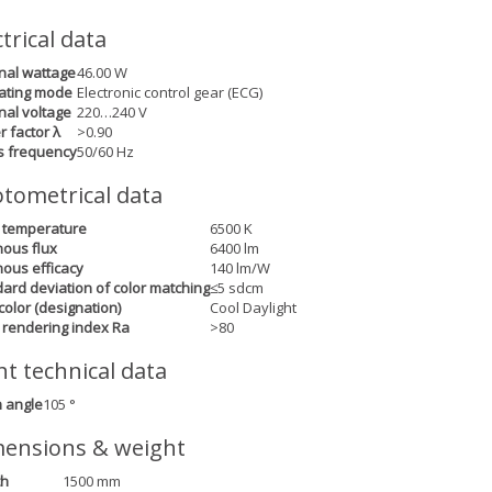
ctrical data
nal wattage
46.00 W
ating mode
Electronic control gear (ECG)
al voltage
220…240 V
 factor λ
>0.90
s frequency
50/60 Hz
tometrical data
 temperature
6500 K
ous flux
6400 lm
ous efficacy
140 lm/W
ard deviation of color matching
≤5 sdcm
 color (designation)
Cool Daylight
 rendering index Ra
>80
ht technical data
 angle
105 °
ensions & weight
th
1500 mm