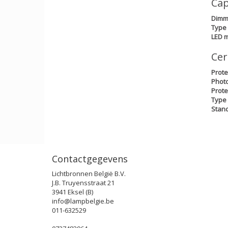
Cap
Dimm
Type 
LED m
Cer
Prote
Photo
Prote
Type 
Stan
Contactgegevens
Lichtbronnen België B.V.
J.B. Truyensstraat 21
3941 Eksel (B)
info@lampbelgie.be
011-632529