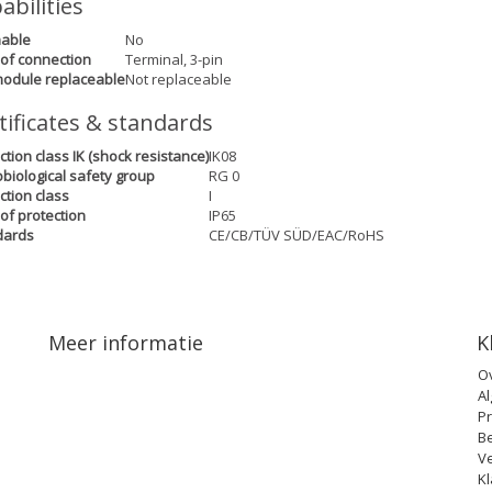
abilities
able
No
of connection
Terminal, 3-pin
odule replaceable
Not replaceable
tificates & standards
ction class IK (shock resistance)
IK08
biological safety group
RG 0
ction class
I
of protection
IP65
dards
CE/CB/TÜV SÜD/EAC/RoHS
Meer informatie
K
O
A
Pr
B
V
Kl