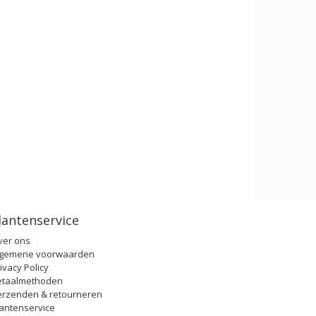
lantenservice
ver ons
lgemene voorwaarden
ivacy Policy
etaalmethoden
erzenden & retourneren
antenservice