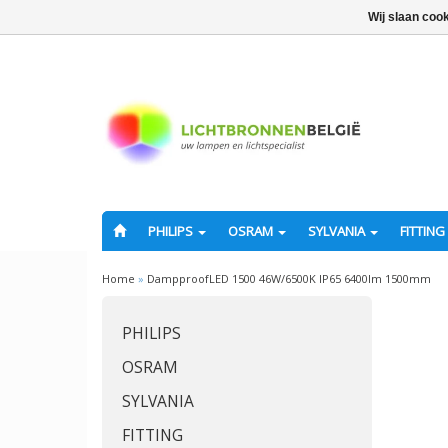
Wij slaan coo
PHILIPS
OSRAM
SYLVANIA
FITTING
Home
»
DampproofLED 1500 46W/6500K IP65 6400lm 1500mm
PHILIPS
OSRAM
SYLVANIA
FITTING