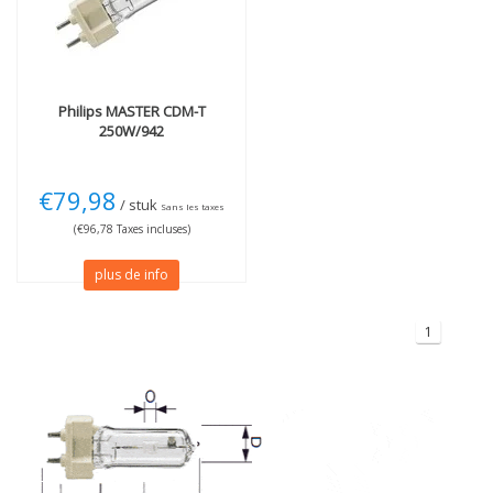
Philips
MASTER CDM-T
250W/942
€79,98
/ stuk
Sans les taxes
(€96,78 Taxes incluses)
plus de info
1