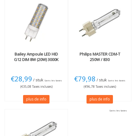
Bailey
Ampoule LED HID
Philips
MASTER CDM-T
G12 DIM 8W (20W) 3000K
250W / 830
€28,99
€79,98
/ stuk
/ stuk
Sans les taxes
Sans les taxes
(€35,08 Taxes incluses)
(€96,78 Taxes incluses)
plus de info
plus de info
Sans les taxes