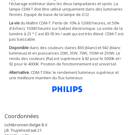
l'éclairage extérieur dans les deux lampadaires et spots. La
lampe CDM-T doit être utilisé uniquement dans des luminaires
fermés. Equipé de base de la lampe de G12.
La vie
du Maître CDM-T. Perte de 10% à 12000 heures, et 50%
d'échecs 15000 heures sur ballast électronique. La sortie de la
lumière à 25 ° C est 83-95 lm / watt qui est très élevé. CDM-T est
pas baissable.
Disponible
dans des couleurs claires 830 (blanc) et 942 (blanc
lumineux) et en puissances 20W, 35W, 70W, 150W et 250W. Le
rendu des couleurs (Ra) est supérieure à 82 pour le 3000k et>
92 pour le 4000K. Position de fonctionnement est universel.
Alternative.
CDM-T Elite: le rendement lumineux supérieur et
une meilleure maintien du flux lumineux.
Coordonnées
Lichtbronnen België B.V.
J.B. Truyensstraat 21