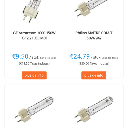
Couleur de lumière
Puissance
3000K blanc chaud
(7)
35W
(3)
4200K blanc froid
(6)
70W
(2)
150W
(3)
GE
Arcstream 3000 150W
Philips
MAÎTRE CDM-T
Plus
Technologie
G12 21053 MBI
50W/942
Dimmable
(1)
LED
(1)
Pas dimmable
(12)
Décharge de gaz
(1)
€9,50
€24,79
/ stuk
/ stuk
Sans les taxes
Sans les taxes
(€11,50 Taxes incluses)
(€30,00 Taxes incluses)
plus de info
plus de info