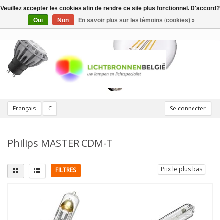
Veuillez accepter les cookies afin de rendre ce site plus fonctionnel. D'accord?
Toggle
navigation
Oui
Non
En savoir plus sur les témoins (cookies) »
Français
€
Se connecter
Philips MASTER CDM-T
Prix le plus bas
FILTRES
Montage
Remplace
G12
(13)
20W
(1)