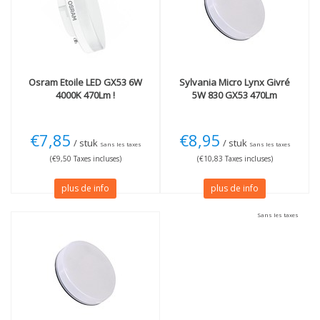
Couleur de lumière
Plus
3000K blanc chaud
(1)
Pas dimmable
(2)
4000K blanc froid
(2)
Technologie
Osram
Etoile LED GX53 6W
Sylvania
Micro Lynx Givré
LED
(1)
4000K 470Lm !
5W 830 GX53 470Lm
€7,85
€8,95
/ stuk
/ stuk
Sans les taxes
Sans les taxes
(€9,50 Taxes incluses)
(€10,83 Taxes incluses)
plus de info
plus de info
Sans les taxes