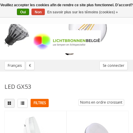
Veuillez accepter les cookies afin de rendre ce site plus fonctionnel. D'accord?
Toggle
navigation
Oui
Non
En savoir plus sur les témoins (cookies) »
Français
€
Se connecter
LED GX53
Noms en ordre croissant
FILTRES
Montage
Remplace
GX53
(3)
40W
(3)