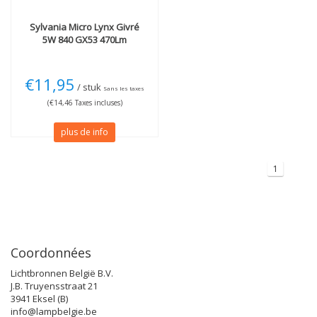
Sylvania
Micro Lynx Givré
5W 840 GX53 470Lm
€11,95
/ stuk
Sans les taxes
(€14,46 Taxes incluses)
plus de info
1
Coordonnées
Lichtbronnen België B.V.
J.B. Truyensstraat 21
3941 Eksel (B)
info@lampbelgie.be