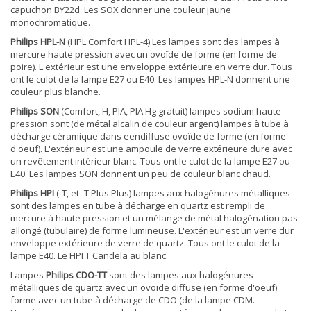
capuchon BY22d. Les SOX donner une couleur jaune
monochromatique.
Philips HPL-N
(HPL Comfort HPL-4) Les lampes sont des lampes à
mercure haute pression avec un ovoïde de forme (en forme de
poire). L'extérieur est une enveloppe extérieure en verre dur. Tous
ont le culot de la lampe E27 ou E40. Les lampes HPL-N donnent une
couleur plus blanche.
Philips SON
(Comfort, H, PIA, PIA Hg gratuit) lampes sodium haute
pression sont (de métal alcalin de couleur argent) lampes à tube à
décharge céramique dans eendiffuse ovoïde de forme (en forme
d'oeuf). L'extérieur est une ampoule de verre extérieure dure avec
un revêtement intérieur blanc. Tous ont le culot de la lampe E27 ou
E40. Les lampes SON donnent un peu de couleur blanc chaud.
Philips HPI
(-T, et -T Plus Plus) lampes aux halogénures métalliques
sont des lampes en tube à décharge en quartz est rempli de
mercure à haute pression et un mélange de métal halogénation pas
allongé (tubulaire) de forme lumineuse. L'extérieur est un verre dur
enveloppe extérieure de verre de quartz. Tous ont le culot de la
lampe E40. Le HPI T Candela au blanc.
Lampes
Philips CDO-TT
sont des lampes aux halogénures
métalliques de quartz avec un ovoïde diffuse (en forme d'oeuf)
forme avec un tube à décharge de CDO (de la lampe CDM.