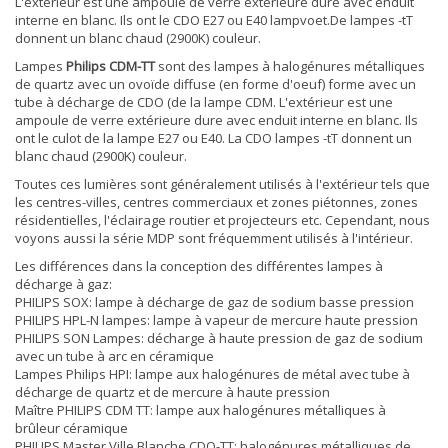
L'extérieur est une ampoule de verre extérieure dure avec enduit
interne en blanc. Ils ont le CDO E27 ou E40 lampvoet.De lampes -tT
donnent un blanc chaud (2900K) couleur.
Lampes
Philips CDM-TT
sont des lampes à halogénures métalliques
de quartz avec un ovoïde diffuse (en forme d'oeuf) forme avec un
tube à décharge de CDO (de la lampe CDM. L'extérieur est une
ampoule de verre extérieure dure avec enduit interne en blanc. Ils
ont le culot de la lampe E27 ou E40. La CDO lampes -tT donnent un
blanc chaud (2900K) couleur.
Toutes ces lumières sont généralement utilisés à l'extérieur tels que
les centres-villes, centres commerciaux et zones piétonnes, zones
résidentielles, l'éclairage routier et projecteurs etc. Cependant, nous
voyons aussi la série MDP sont fréquemment utilisés à l'intérieur.
Les différences dans la conception des différentes lampes à
décharge à gaz:
PHILIPS SOX: lampe à décharge de gaz de sodium basse pression
PHILIPS HPL-N lampes: lampe à vapeur de mercure haute pression
PHILIPS SON Lampes: décharge à haute pression de gaz de sodium
avec un tube à arc en céramique
Lampes Philips HPI: lampe aux halogénures de métal avec tube à
décharge de quartz et de mercure à haute pression
Maître PHILIPS CDM TT: lampe aux halogénures métalliques à
brûleur céramique
PHILIPS Master Ville Blanche CDO-TT: halogénures métalliques de