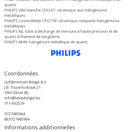
quartz
PHILIPS ville blanche CDO-ET: céramique aux halogénures
métalliques
PHILIPS CosmoWhite CPO-TW: céramique compacte halogénures
métalliques
PHILIPS ML: tube à décharge de mercure à haute pression et de
quartz à filament de tungstène
PHILIPS MHN: halogénure métallique de quartz
Coordonnées
Lichtbronnen België B.V.
J.B. Truyensstraat 21
3941 Eksel (B)
info@lampbelgie.be
011-632529
0727483964
BE0727483964
Informations additionnelles