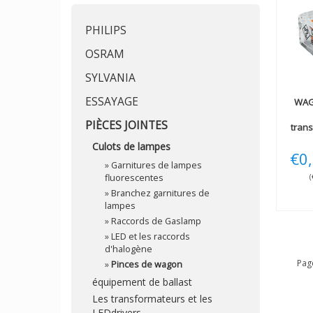
PHILIPS
OSRAM
SYLVANIA
ESSAYAGE
WA
PIÈCES JOINTES
trans
Culots de lampes
€0
»
Garnitures de lampes
fluorescentes
(
»
Branchez garnitures de
lampes
»
Raccords de Gaslamp
»
LED et les raccords
d'halogène
Pag
»
Pinces de wagon
équipement de ballast
Les transformateurs et les
LEDdrivers