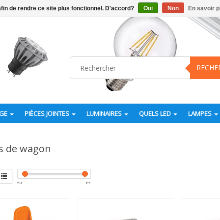
afin de rendre ce site plus fonctionnel. D'accord?
Oui
Non
En savoir p
RECHE
AGE
PIÈCES JOINTES
LUMINAIRES
QUELS LED
LAMPES
s de wagon
€
0
€
5