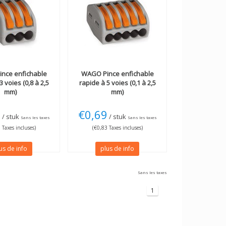
ince enfichable
WAGO
Pince enfichable
3 voies (0,8 à 2,5
rapide à 5 voies (0,1 à 2,5
mm)
mm)
8
€0,69
/ stuk
/ stuk
Sans les taxes
Sans les taxes
 Taxes incluses)
(€0,83 Taxes incluses)
us de info
plus de info
Sans les taxes
1