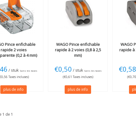
GO
Pince enfichable
WAGO
Pince enfichable
WAGO
P
rapide 2 voies
rapide à 2 voies (0,8 à 2,5
rapide à 
parente (0,2 à 4 mm)
mm)
,46
€0,50
€0,5
/ stuk
/ stuk
Sans les taxes
Sans les taxes
€0,56 Taxes incluses)
(€0,61 Taxes incluses)
(€0,70
plus de info
plus de info
pl
e 1 de 1