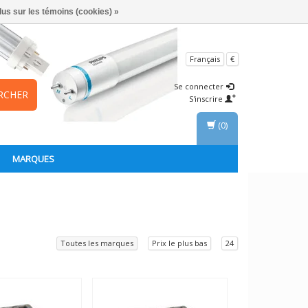
lus sur les témoins (cookies) »
Français
€
Se connecter
RCHER
S'inscrire
(0)
MARQUES
Toutes les marques
Prix le plus bas
24