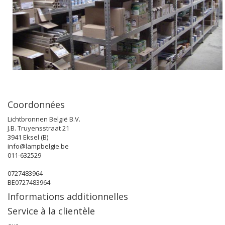
Coordonnées
Lichtbronnen België B.V.
J.B. Truyensstraat 21
3941 Eksel (B)
info@lampbelgie.be
011-632529
0727483964
BE0727483964
Informations additionnelles
Service à la clientèle