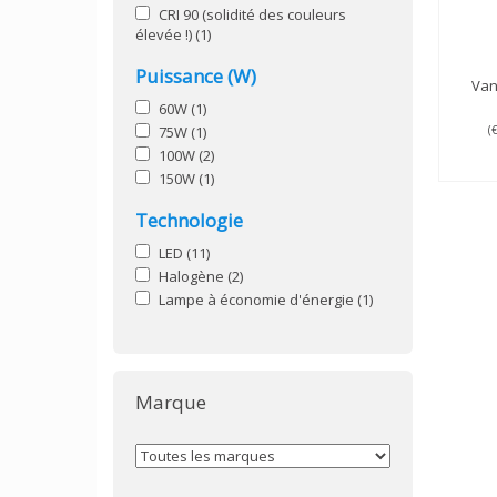
CRI 90 (solidité des couleurs
élevée !)
(1)
Puissance (W)
Va
60W
(1)
75W
(1)
(
100W
(2)
150W
(1)
Technologie
LED
(11)
Halogène
(2)
Lampe à économie d'énergie
(1)
Marque