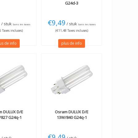
G24d-3
8
€9,49
/ stuk
/ stuk
Sans les taxes
Sans les taxes
 Taxes incluses)
(€11,48 Taxes incluses)
us de info
plus de info
m
DULUX D/E
Osram
DULUX D/E
827 G24q-1
13W/840 G24q-1
9
€9,49