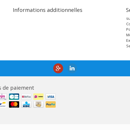
Informations additionnelles
S
s
Co
Po
M
Ex
Se
 de paiement