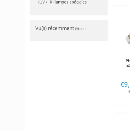
(UV / IR) lampes spéciales
Vu(s) récemment
Effacer
Ph
4
€9
(