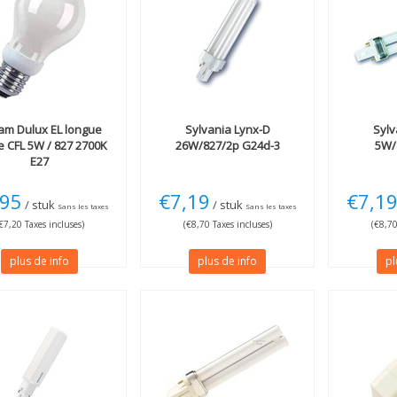
am
Dulux EL longue
Sylvania
Lynx-D
Sylv
e CFL 5W / 827 2700K
26W/827/2p G24d-3
5W/
E27
,95
€7,19
€7,1
/ stuk
/ stuk
Sans les taxes
Sans les taxes
€7,20 Taxes incluses)
(€8,70 Taxes incluses)
(€8,70
plus de info
plus de info
pl