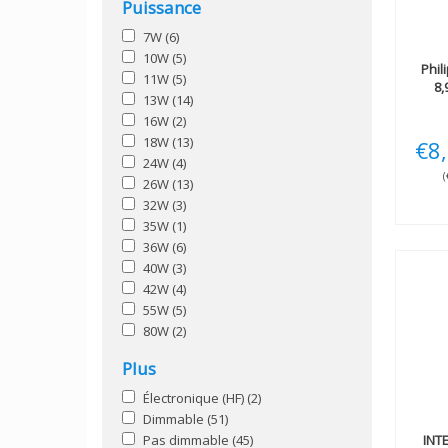
Puissance
7W
(6)
10W
(5)
Phil
11W
(5)
8,
13W
(14)
16W
(2)
18W
(13)
€8
24W
(4)
(
26W
(13)
32W
(3)
35W
(1)
36W
(6)
40W
(3)
42W
(4)
55W
(5)
80W
(2)
Plus
Électronique (HF)
(2)
Dimmable
(51)
Pas dimmable
(45)
INT