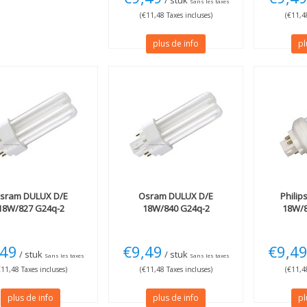
/ stuk
Sans les taxes
(€11,48 Taxes incluses)
(€11,48
plus de info
pl
sram
DULUX D/E
Osram
DULUX D/E
Philip
18W/827 G24q-2
18W/840 G24q-2
18W/8
,49
€9,49
€9,4
/ stuk
/ stuk
Sans les taxes
Sans les taxes
€11,48 Taxes incluses)
(€11,48 Taxes incluses)
(€11,48
plus de info
plus de info
pl