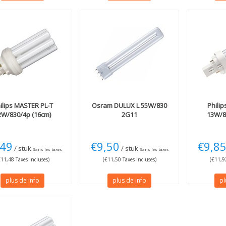
ilips
MASTER PL-T
Osram
DULUX L 55W/830
Philip
2W/830/4p (16cm)
2G11
13W/8
,49
€9,50
€9,8
/ stuk
/ stuk
Sans les taxes
Sans les taxes
€11,48 Taxes incluses)
(€11,50 Taxes incluses)
(€11,92
plus de info
plus de info
pl