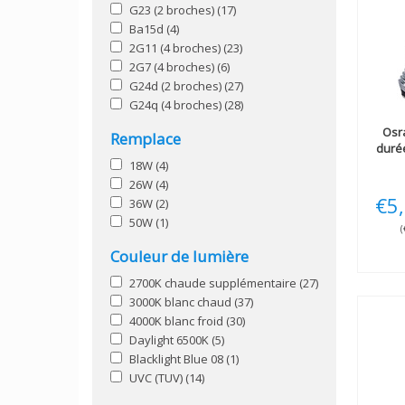
G23 (2 broches)
(17)
Ba15d
(4)
2G11 (4 broches)
(23)
2G7 (4 broches)
(6)
G24d (2 broches)
(27)
G24q (4 broches)
(28)
Osr
Remplace
duré
18W
(4)
26W
(4)
€5
36W
(2)
50W
(1)
(
Couleur de lumière
2700K chaude supplémentaire
(27)
3000K blanc chaud
(37)
4000K blanc froid
(30)
Daylight 6500K
(5)
Blacklight Blue 08
(1)
UVC (TUV)
(14)