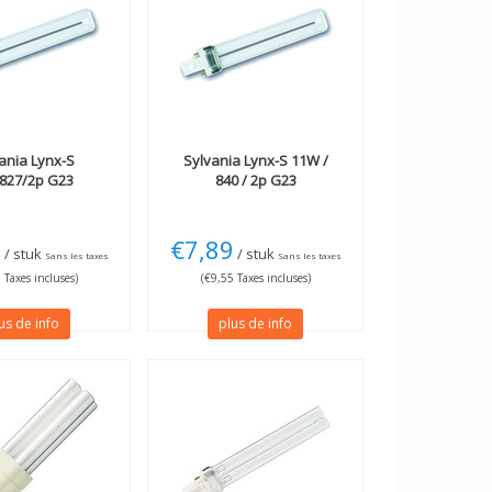
ania
Lynx-S
Sylvania
Lynx-S 11W /
827/2p G23
840 / 2p G23
9
€7,89
/ stuk
/ stuk
Sans les taxes
Sans les taxes
 Taxes incluses)
(€9,55 Taxes incluses)
us de info
plus de info