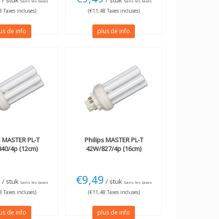
/ stuk
/ stuk
Sans les taxes
Sans les taxes
 Taxes incluses)
(€11,48 Taxes incluses)
us de info
plus de info
s
MASTER PL-T
Philips
MASTER PL-T
40/4p (12cm)
42W/827/4p (16cm)
9
€9,49
/ stuk
/ stuk
Sans les taxes
Sans les taxes
 Taxes incluses)
(€11,48 Taxes incluses)
us de info
plus de info