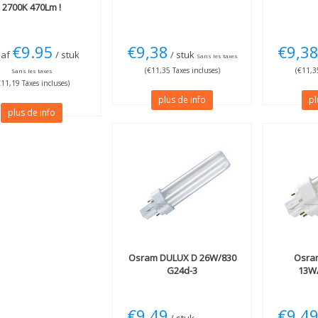
2700K 470Lm !
€9.95
€9,38
€9,3
naf
/ stuk
/ stuk
Sans les taxes
(€11,35 Taxes incluses)
(€11,35
Sans les taxes
€11,19 Taxes incluses)
plus de info
pl
plus de info
Osram
DULUX D 26W/830
Osra
G24d-3
13W/
€9,49
€9,4