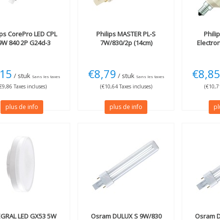
ips
CorePro LED CPL
Philips
MASTER PL-S
Phili
9W 840 2P G24d-3
7W/830/2p (14cm)
Electron
,15
€8,79
€8,8
/ stuk
/ stuk
Sans les taxes
Sans les taxes
€9,86 Taxes incluses)
(€10,64 Taxes incluses)
(€10,71
plus de info
plus de info
pl
EGRAL
LED GX53 5W
Osram
DULUX S 9W/830
Osram
D