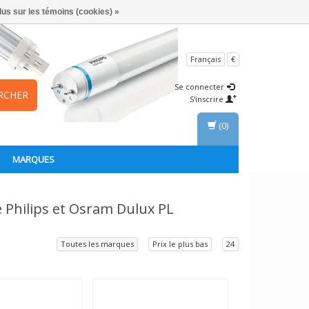
lus sur les témoins (cookies) »
Français
€
Se connecter
RCHER
S'inscrire
(0)
MARQUES
e Philips et Osram Dulux PL
Toutes les marques
Prix le plus bas
24