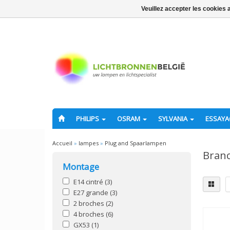
Veuillez accepter les cookies 
PHILIPS
OSRAM
SYLVANIA
ESSAY
Accueil
»
lampes
»
Plug and Spaarlampen
Branc
Montage
E14 cintré
(3)
E27 grande
(3)
2 broches
(2)
4 broches
(6)
GX53
(1)