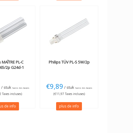
s
MAÎTRE PL-C
Philips
TÜV PL-S 5W/2p
65/2p G24d-1
5
€9,89
/ stuk
/ stuk
Sans les taxes
Sans les taxes
 Taxes incluses)
(€11,97 Taxes incluses)
us de info
plus de info