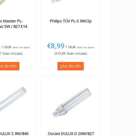
ps
Master PL-
Philips
TÜV PL-S 9W/2p
ic 5W / 827 E14
5
€8,99
/ stuk
/ stuk
Sans les taxes
Sans les taxes
 Taxes incluses)
(€10,88 Taxes incluses)
us de info
plus de info
ULUX S 9W/840
Osram
DULUX D 26W/827