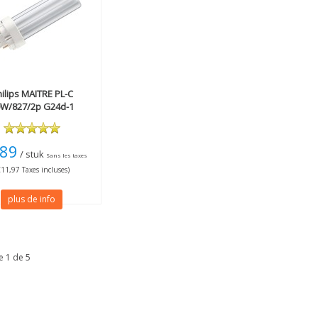
ilips
MAITRE PL-C
W/827/2p G24d-1
,89
/ stuk
Sans les taxes
€11,97 Taxes incluses)
plus de info
e 1 de 5