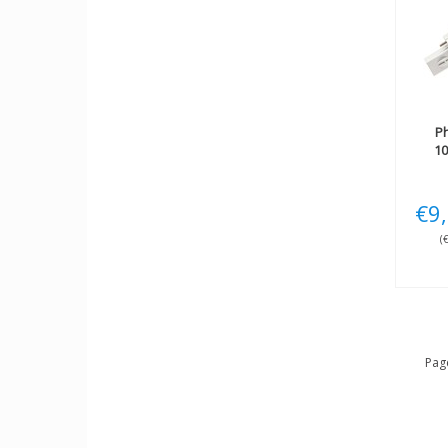
Ph
10
€9
(
Pag