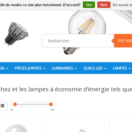
afin de rendre ce site plus fonctionnel. D'accord?
Oui
Non
En savoir p
RECHE
AGE
PIÈCES JOINTES
LUMINAIRES
QUELS LED
LAMPES
hez et les lampes à économie d'énergie tels qu
€
0
€
40