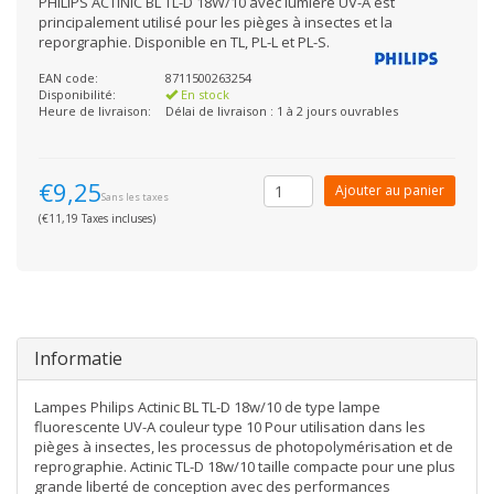
PHILIPS ACTINIC BL TL-D 18W/10 avec lumière UV-A est
principalement utilisé pour les pièges à insectes et la
reporgraphie. Disponible en TL, PL-L et PL-S.
EAN code:
8711500263254
Disponibilité:
En stock
Heure de livraison:
Délai de livraison : 1 à 2 jours ouvrables
€9,25
Ajouter au panier
Sans les taxes
(€11,19 Taxes incluses)
Informatie
Lampes Philips Actinic BL TL-D 18w/10 de type lampe
fluorescente UV-A couleur type 10 Pour utilisation dans les
pièges à insectes, les processus de photopolymérisation et de
reprographie. Actinic TL-D 18w/10 taille compacte pour une plus
grande liberté de conception avec des performances