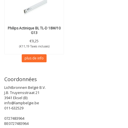
Philips
Actinique BL TL-D 18W/10
G13
€9,25
(€11,19 Taxes incluses)
plus de info
Coordonnées
Lichtbronnen België B.V.
J.B. Truyensstraat 21
3941 Eksel (B)
info@lampbelgie.be
011-632529
0727483964
BE0727483964