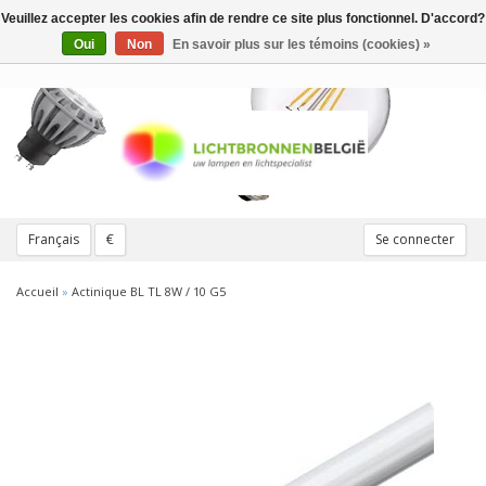
Veuillez accepter les cookies afin de rendre ce site plus fonctionnel. D'accord?
Toggle
navigation
Oui
Non
En savoir plus sur les témoins (cookies) »
Français
€
Se connecter
Accueil
»
Actinique BL TL 8W / 10 G5