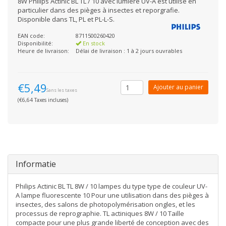
8W Philips Actinic BL TL / 10 avec lumière UV-A est utilisé en
particulier dans des pièges à insectes et reporgrafie.
Disponible dans TL, PL et PL-L-S.
EAN code:
8711500260420
Disponibilité:
En stock
Heure de livraison:
Délai de livraison : 1 à 2 jours ouvrables
€5,49
Ajouter au panier
Sans les taxes
(€6,64 Taxes incluses)
Informatie
Philips Actinic BL TL 8W / 10 lampes du type type de couleur UV-
A lampe fluorescente 10 Pour une utilisation dans des pièges à
insectes, des salons de photopolymérisation ongles, et les
processus de reprographie. TL actiniques 8W / 10 Taille
compacte pour une plus grande liberté de conception avec des