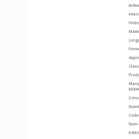
Boîti
Inten
Finit
Matér
Longu
Forme
Appr
Class
Produ
Marqu
KEMA
Cons
Numér
Code 
Nom 
EAN/U