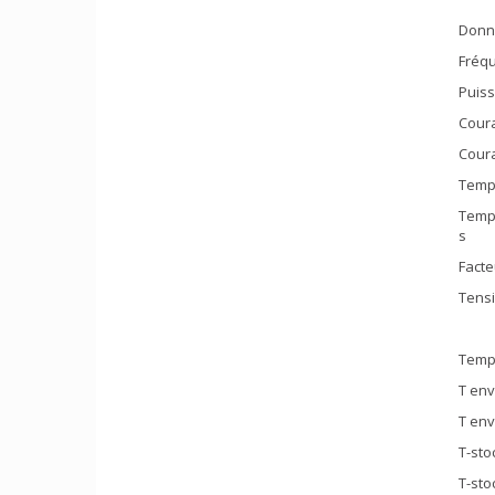
Donné
Fréqu
Puiss
Coura
Coura
Temps
Temps
s
Facte
Tensi
Temp
T env
T env
T-sto
T-sto