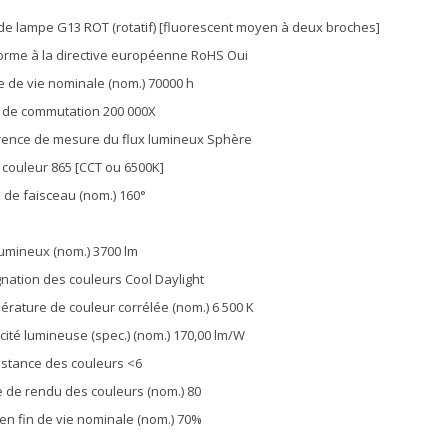
de lampe G13 ROT (rotatif) [fluorescent moyen à deux broches]
rme à la directive européenne RoHS Oui
 de vie nominale (nom.) 70000 h
 de commutation 200 000X
ence de mesure du flux lumineux Sphère
couleur 865 [CCT ou 6500K]
 de faisceau (nom.) 160°
lumineux (nom.) 3700 lm
nation des couleurs Cool Daylight
rature de couleur corrélée (nom.) 6 500 K
acité lumineuse (spec.) (nom.) 170,00 lm/W
stance des couleurs <6
e de rendu des couleurs (nom.) 80
en fin de vie nominale (nom.) 70%