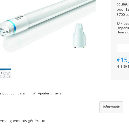
couleur
pour fa
3700 Lu
EAN cod
Disponib
Heure d
€15
(€18,50 T
r pour comparer
Ajouter un avis
Informatie
renseignements généraux