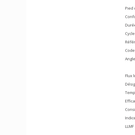
Pied 
Confo
Durée
Cycle
Référ
Code 
Angle
Flux 
Désig
Tempé
Effic
Consi
Indic
LLMF 