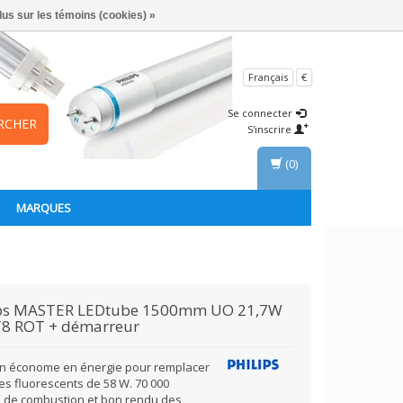
lus sur les témoins (cookies) »
Français
€
Se connecter
RCHER
S'inscrire
(0)
MARQUES
ps
MASTER LEDtube 1500mm UO 21,7W
T8 ROT + démarreur
on économe en énergie pour remplacer
es fluorescents de 58 W. 70 000
 de combustion et bon rendu des