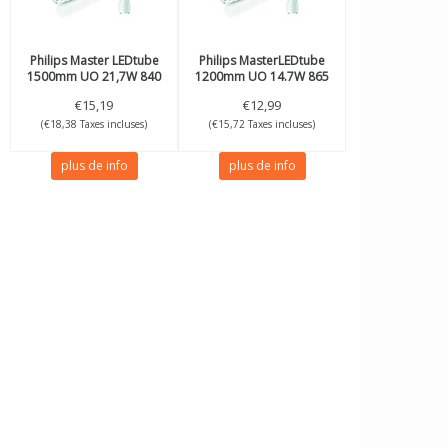
Philips
Master LEDtube
Philips
MasterLEDtube
1500mm UO 21,7W 840
1200mm UO 14.7W 865
T8 ROT + démarreur
T8 ROT + démarreur
€15,19
€12,99
(€18,38 Taxes incluses)
(€15,72 Taxes incluses)
plus de info
plus de info