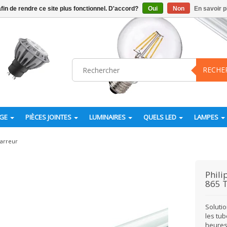
afin de rendre ce site plus fonctionnel. D'accord?
Oui
Non
En savoir p
RECHE
AGE
PIÈCES JOINTES
LUMINAIRES
QUELS LED
LAMPES
arreur
Phili
865 
Soluti
les tub
heures