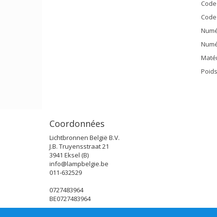
Code
Code 
Numér
Numér
Matér
Poids
Coordonnées
Lichtbronnen België B.V.
J.B. Truyensstraat 21
3941 Eksel (B)
info@lampbelgie.be
011-632529
0727483964
BE0727483964