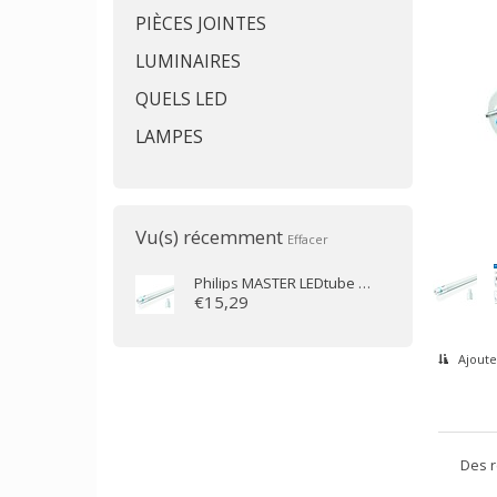
PIÈCES JOINTES
LUMINAIRES
QUELS LED
LAMPES
Vu(s) récemment
Effacer
Philips
MASTER LEDtube 1500mm UO 21,7W 865 T8 ROT + démarreur
€15,29
Ajoute
Des 