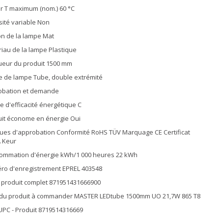
er T maximum (nom.) 60 °C
sité variable Non
ion de la lampe Mat
iau de la lampe Plastique
eur du produit 1500 mm
 de lampe Tube, double extrémité
obation et demande
e d'efficacité énergétique C
it économe en énergie Oui
es d'approbation Conformité RoHS TÜV Marquage CE Certificat
 Keur
ommation d'énergie kWh/1 000 heures 22 kWh
o d'enregistrement EPREL 403548
produit complet 871951431666900
du produit à commander MASTER LEDtube 1500mm UO 21,7W 865 T8
PC - Produit 8719514316669