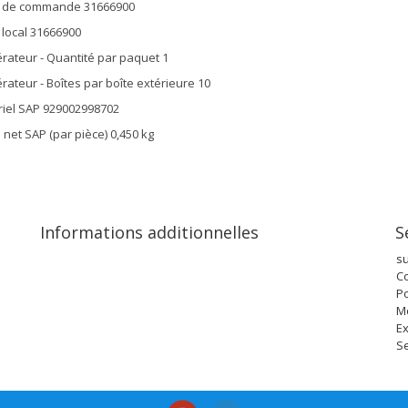
 de commande 31666900
local 31666900
ateur - Quantité par paquet 1
ateur - Boîtes par boîte extérieure 10
iel SAP 929002998702
 net SAP (par pièce) 0,450 kg
Informations additionnelles
S
s
Co
Po
M
Ex
Se