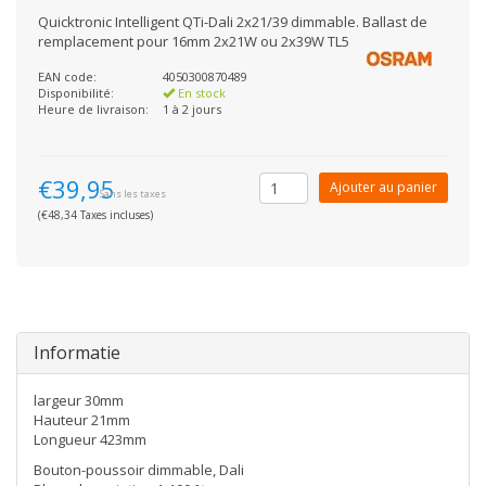
Quicktronic Intelligent QTi-Dali 2x21/39 dimmable. Ballast de
remplacement pour 16mm 2x21W ou 2x39W TL5
EAN code:
4050300870489
Disponibilité:
En stock
Heure de livraison:
1 à 2 jours
€39,95
Ajouter au panier
Sans les taxes
(€48,34 Taxes incluses)
Informatie
largeur 30mm
Hauteur 21mm
Longueur 423mm
Bouton-poussoir dimmable, Dali