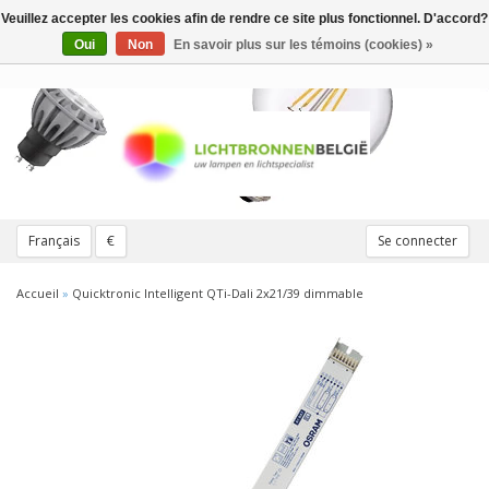
Veuillez accepter les cookies afin de rendre ce site plus fonctionnel. D'accord?
Toggle
navigation
Oui
Non
En savoir plus sur les témoins (cookies) »
Français
€
Se connecter
Accueil
»
Quicktronic Intelligent QTi-Dali 2x21/39 dimmable