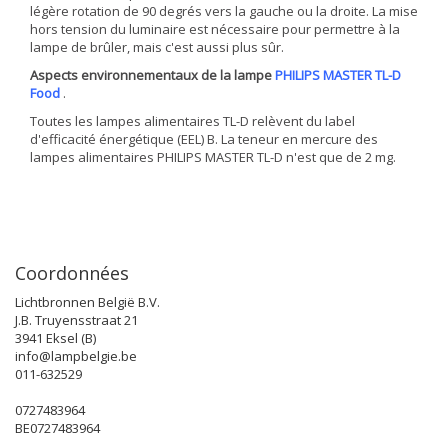
légère rotation de 90 degrés vers la gauche ou la droite. La mise
hors tension du luminaire est nécessaire pour permettre à la
lampe de brûler, mais c'est aussi plus sûr.
Aspects environnementaux de la lampe
PHILIPS MASTER TL-D
Food
.
Toutes les lampes alimentaires TL-D relèvent du label
d'efficacité énergétique (EEL) B. La teneur en mercure des
lampes alimentaires PHILIPS MASTER TL-D n'est que de 2 mg.
Coordonnées
Lichtbronnen België B.V.
J.B. Truyensstraat 21
3941 Eksel (B)
info@lampbelgie.be
011-632529
0727483964
BE0727483964