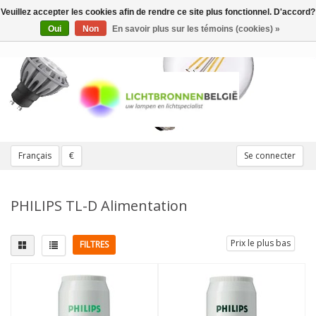
Veuillez accepter les cookies afin de rendre ce site plus fonctionnel. D'accord?
Toggle
navigation
Oui
Non
En savoir plus sur les témoins (cookies) »
Français
€
Se connecter
PHILIPS TL-D Alimentation
Prix le plus bas
FILTRES
Montage
Couleur de lumière
G13
(5)
Viande poisson
(5)