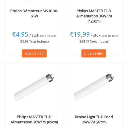
Philips
Démarreur SiS10 30-
Philips
MASTER TL-D
65W
Alimentation 36W/79
(120cm)
€4,95
€19,99
/ stuk
/ stuk
Sans les taxes
Sans les taxes
(€5,99 Taxes incluses)
(€24,19 Taxes incluses)
plus de info
plus de info
Philips
MASTER TL-D
Braine Light
TL-D Food
Alimentation 30W/79 (89cm)
36W/79 (97cm)