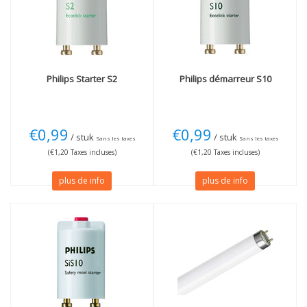
Puissance
Longueur
18W
(1)
120mm
(1)
30W
(1)
60cm
(1)
36W
(2)
90cm
(1)
58W
(1)
97cm
(1)
Philips
Starter S2
Philips
démarreur S10
150cm
(1)
Plus
€0,99
€0,99
/ stuk
/ stuk
Dimmable
(5)
Sans les taxes
Sans les taxes
(€1,20 Taxes incluses)
(€1,20 Taxes incluses)
plus de info
plus de info