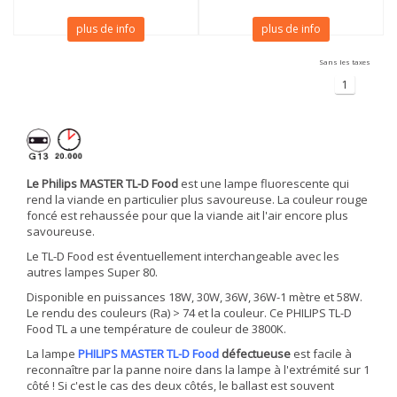
plus de info
plus de info
Sans les taxes
1
Le Philips MASTER TL-D Food
est une lampe fluorescente qui
rend la viande en particulier plus savoureuse. La couleur rouge
foncé est rehaussée pour que la viande ait l'air encore plus
savoureuse.
Le TL-D Food est éventuellement interchangeable avec les
autres lampes Super 80.
Disponible en puissances 18W, 30W, 36W, 36W-1 mètre et 58W.
Le rendu des couleurs (Ra) > 74 et la couleur. Ce PHILIPS TL-D
Food TL a une température de couleur de 3800K.
La lampe
PHILIPS MASTER TL-D Food
défectueuse
est facile à
reconnaître par la panne noire dans la lampe à l'extrémité sur 1
côté ! Si c'est le cas des deux côtés, le ballast est souvent