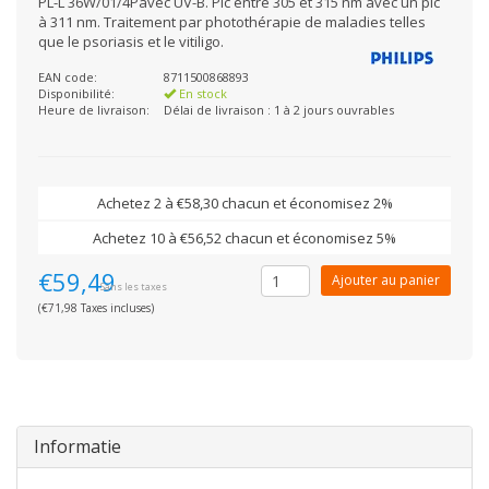
PL-L 36W/01/4Pavec UV-B. Pic entre 305 et 315 nm avec un pic
à 311 nm. Traitement par photothérapie de maladies telles
que le psoriasis et le vitiligo.
EAN code:
8711500868893
Disponibilité:
En stock
Heure de livraison:
Délai de livraison : 1 à 2 jours ouvrables
Achetez 2 à €58,30 chacun et économisez 2%
Achetez 10 à €56,52 chacun et économisez 5%
€59,49
Ajouter au panier
Sans les taxes
(€71,98 Taxes incluses)
Informatie