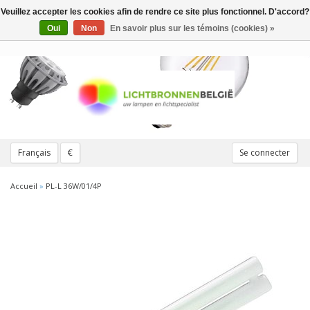
Veuillez accepter les cookies afin de rendre ce site plus fonctionnel. D'accord?
Toggle
navigation
Oui
Non
En savoir plus sur les témoins (cookies) »
Français
€
Se connecter
Accueil
»
PL-L 36W/01/4P