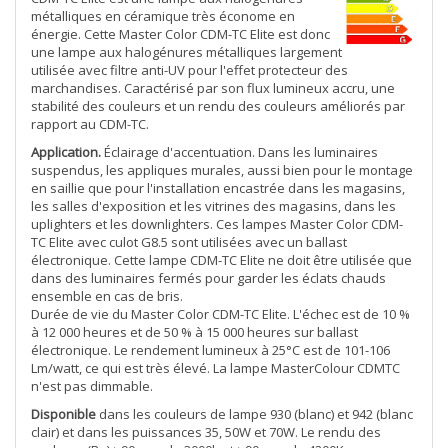
métalliques en céramique très économe en
énergie. Cette Master Color CDM-TC Elite est donc
une lampe aux halogénures métalliques largement
utilisée avec filtre anti-UV pour l'effet protecteur des
marchandises. Caractérisé par son flux lumineux accru, une
stabilité des couleurs et un rendu des couleurs améliorés par
rapport au CDM-TC.
Application.
Éclairage d'accentuation. Dans les luminaires
suspendus, les appliques murales, aussi bien pour le montage
en saillie que pour l'installation encastrée dans les magasins,
les salles d'exposition et les vitrines des magasins, dans les
uplighters et les downlighters. Ces lampes Master Color CDM-
TC Elite avec culot G8.5 sont utilisées avec un ballast
électronique. Cette lampe CDM-TC Elite ne doit être utilisée que
dans des luminaires fermés pour garder les éclats chauds
ensemble en cas de bris.
Durée de vie du Master Color CDM-TC Elite. L'échec est de 10 %
à 12 000 heures et de 50 % à 15 000 heures sur ballast
électronique. Le rendement lumineux à 25°C est de 101-106
Lm/watt, ce qui est très élevé. La lampe MasterColour CDMTC
n'est pas dimmable.
Disponible
dans les couleurs de lampe 930 (blanc) et 942 (blanc
clair) et dans les puissances 35, 50W et 70W. Le rendu des