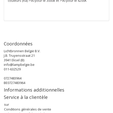
couleurs (Ra) >90 pour le 3000k et >90 pour le 4200K
Coordonnées
Lichtbronnen België B.V.
J.B. Truyensstraat 21
3941 Eksel (B)
info@lampbelgie.be
011-632529
0727483964
BE0727483964
Informations additionnelles
Service à la clientèle
sur
Conditions générales de vente