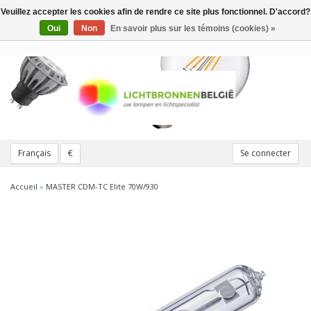
Veuillez accepter les cookies afin de rendre ce site plus fonctionnel. D'accord?
Toggle
navigation
Oui
Non
En savoir plus sur les témoins (cookies) »
Français
€
Se connecter
Accueil
»
MASTER CDM-TC Elite 70W/930