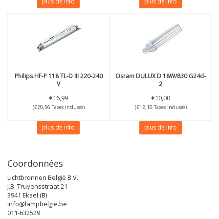
plus de info
plus de info
Philips
HF-P 118 TL-D III 220-240
Osram
DULUX D 18W/830 G24d-
V
2
€16,99
€10,00
(€20,56 Taxes incluses)
(€12,10 Taxes incluses)
plus de info
plus de info
Coordonnées
Lichtbronnen België B.V.
J.B. Truyensstraat 21
3941 Eksel (B)
info@lampbelgie.be
011-632529