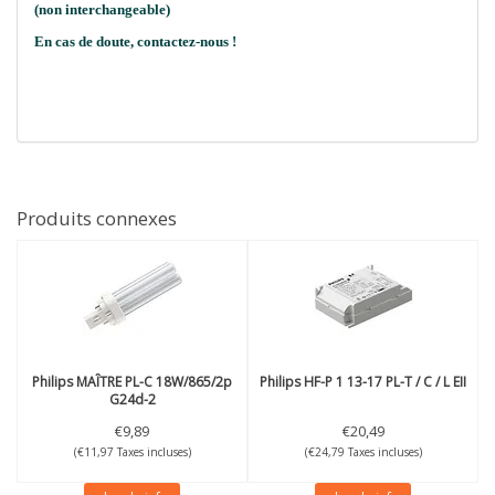
(non interchangeable)
En cas de doute, contactez-nous !
Produits connexes
Philips
MAÎTRE PL-C 18W/865/2p
Philips
HF-P 1 13-17 PL-T / C / L EII
G24d-2
€9,89
€20,49
(€11,97 Taxes incluses)
(€24,79 Taxes incluses)