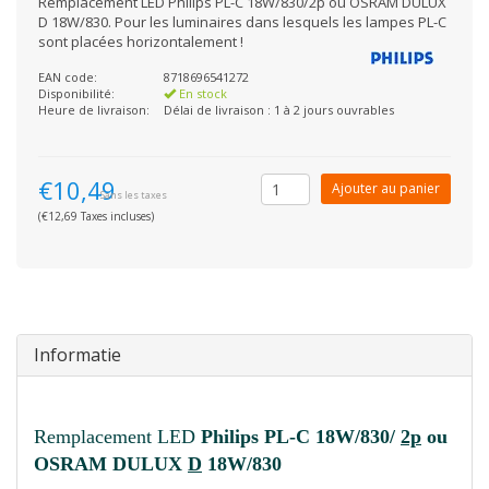
Remplacement LED Philips PL-C 18W/830/2p ou OSRAM DULUX
D 18W/830. Pour les luminaires dans lesquels les lampes PL-C
sont placées horizontalement !
EAN code:
8718696541272
Disponibilité:
En stock
Heure de livraison:
Délai de livraison : 1 à 2 jours ouvrables
€10,49
Ajouter au panier
Sans les taxes
(€12,69 Taxes incluses)
Informatie
Remplacement LED
Philips PL-C 18W/830/
2p
ou
OSRAM DULUX
D
18W/830