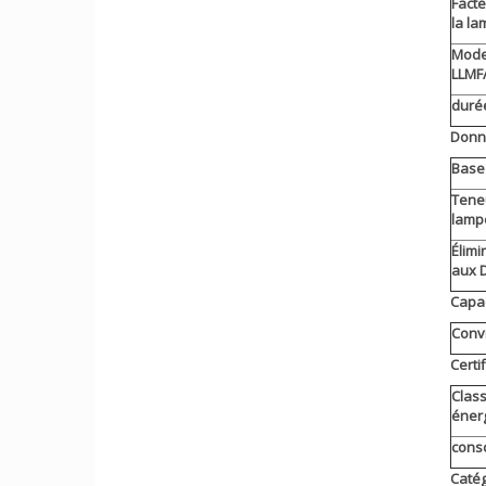
Facte
la la
Mode
LLMF
durée
Donn
Base 
Tene
lamp
Élimi
aux 
Capac
Convi
Certi
Class
éner
cons
Catég