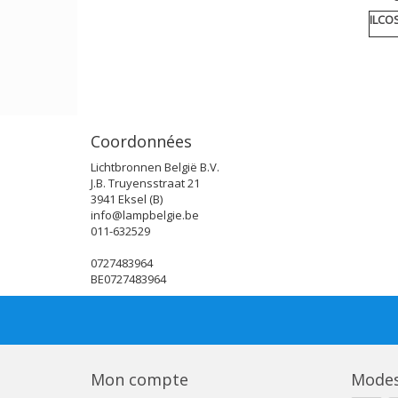
ILCO
Coordonnées
Lichtbronnen België B.V.
J.B. Truyensstraat 21
3941 Eksel (B)
info@lampbelgie.be
011-632529
0727483964
BE0727483964
Mon compte
Modes