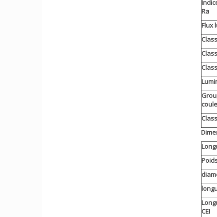
Indic
Ra
Flux 
Class
Class
Class
Lumi
Grou
coul
Class
Dime
Longu
Poids
diam
long
Long
CEI