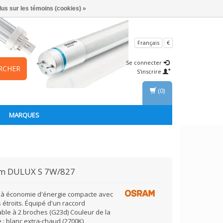
lus sur les témoins (cookies) »
Français
€
Se connecter
RCHER
S'inscrire
(0)
MARQUES
am
DULUX S 7W/827
à économie d'énergie compacte avec
 étroits. Équipé d'un raccord
able à 2 broches (G23d) Couleur de la
 : blanc extra-chaud (2700K)