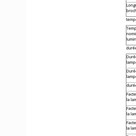
Long
broc
temp
Temp
nomin
lumi
durée
Durée
lamp
Durée
lamp
durée
Facte
la la
Facte
la la
Facte
la la