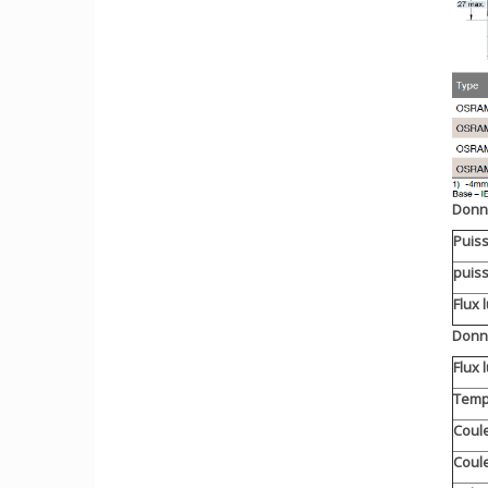
Donné
Puis
puis
Flux 
Donn
Flux 
Temp
Coule
Coule