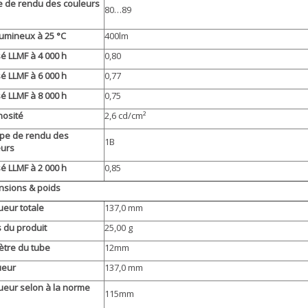
e de rendu des couleurs
80…89
lumineux à 25 °C
400lm
é LLMF à 4 000 h
0,80
é LLMF à 6 000 h
0,77
é LLMF à 8 000 h
0,75
nosité
2,6 cd/cm²
pe de rendu des
1B
eurs
é LLMF à 2 000 h
0,85
nsions & poids
eur totale
137,0 mm
 du produit
25,00 g
ètre du tube
12mm
ueur
137,0 mm
ueur selon à la norme
115mm