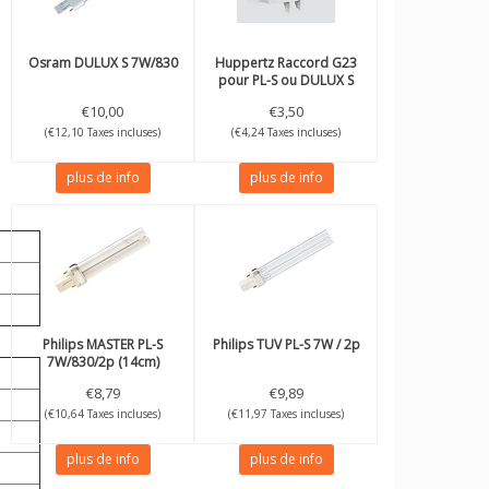
Osram
DULUX S 7W/830
Huppertz
Raccord G23
pour PL-S ou DULUX S
€10,00
€3,50
(€12,10 Taxes incluses)
(€4,24 Taxes incluses)
plus de info
plus de info
Philips
MASTER PL-S
Philips
TUV PL-S 7W / 2p
7W/830/2p (14cm)
€8,79
€9,89
(€10,64 Taxes incluses)
(€11,97 Taxes incluses)
plus de info
plus de info