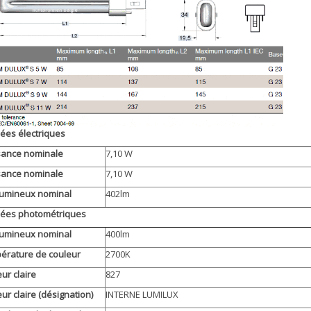
es électriques
sance nominale
7,10 W
sance nominale
7,10 W
lumineux nominal
402lm
ées photométriques
lumineux nominal
400lm
érature de couleur
2700K
ur claire
827
ur claire (désignation)
INTERNE LUMILUX