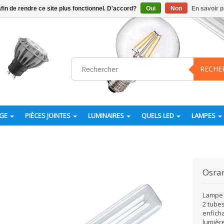
afin de rendre ce site plus fonctionnel. D'accord?
Oui
Non
En savoir p
RECHE
AGE
PIÈCES JOINTES
LUMINAIRES
QUELS LED
LAMPES
Osr
Lampe 
2 tubes
enfich
lumière