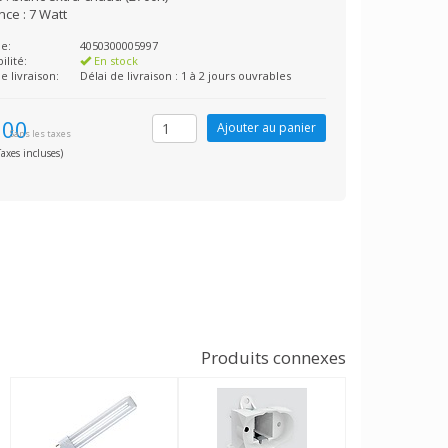
nce : 7 Watt
e:
4050300005997
ilité:
En stock
e livraison:
Délai de livraison : 1 à 2 jours ouvrables
,00
Sans les taxes
axes incluses)
Produits connexes