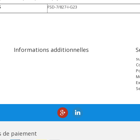
S
FSD-7/827-I-G23
Informations additionnelles
S
s
Co
Po
M
Ex
Se
 de paiement