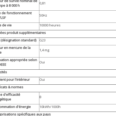
ur de survie nominal de
0,81
mpe à 8 000 h
 de fonctionnement
50Hz
/LSF
 de vie
10000 heures
ées produit supplémentaires
(désignation standard)
G23
ur en mercure de la
1,4 mg
e
nation appropriée selon
Oui
DEEE
ités
ent pour l'intérieur
Oui
ficats & normes
e d'efficacité
B
gétique
ommation d'énergie
10kWh/1000h
orisations spécifiques aux pays