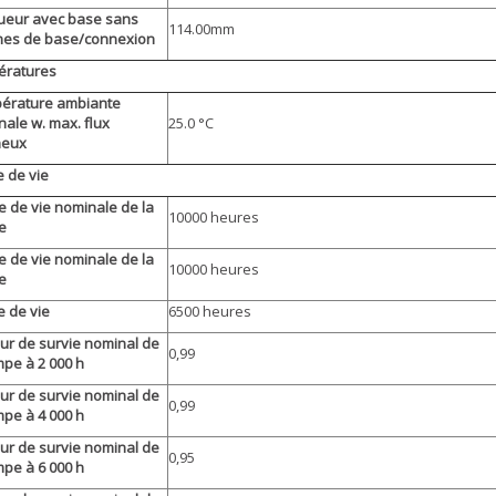
ueur avec base sans
114.00mm
hes de base/connexion
ératures
érature ambiante
ale w. max. flux
25.0 °C
neux
 de vie
 de vie nominale de la
10000 heures
e
 de vie nominale de la
10000 heures
e
 de vie
6500 heures
ur de survie nominal de
0,99
mpe à 2 000 h
ur de survie nominal de
0,99
mpe à 4 000 h
ur de survie nominal de
0,95
mpe à 6 000 h