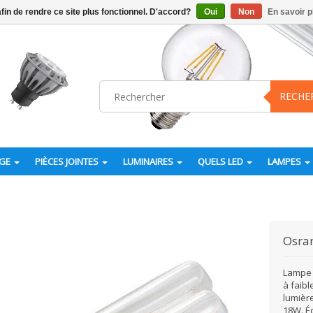
afin de rendre ce site plus fonctionnel. D'accord?
Oui
Non
En savoir p
RECHE
AGE
PIÈCES JOINTES
LUMINAIRES
QUELS LED
LAMPES
Osr
Lampe 
à faib
lumièr
18W. É