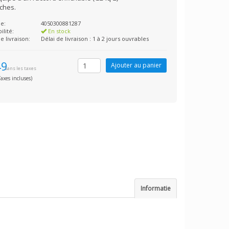
oches.
e:
4050300881287
ilité:
En stock
e livraison:
Délai de livraison : 1 à 2 jours ouvrables
49
Sans les taxes
axes incluses)
Informatie