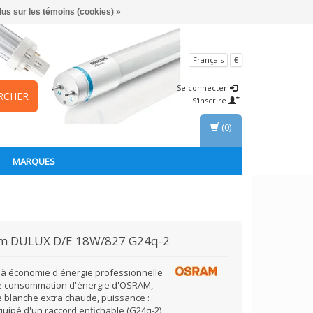
lus sur les témoins (cookies) »
Français
€
Se connecter
RCHER
S'inscrire
(0)
MARQUES
am
DULUX D/E 18W/827 G24q-2
à économie d'énergie professionnelle
le consommation d'énergie d'OSRAM,
e blanche extra chaude, puissance :
quipé d'un raccord enfichable (G24q-2)