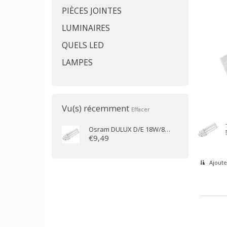
PIÈCES JOINTES
LUMINAIRES
QUELS LED
LAMPES
Vu(s) récemment
Effacer
Osram
DULUX D/E 18W/827 G24q-2
€9,49
Ajoute