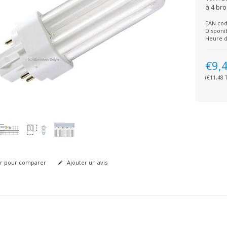
à 4 br
EAN cod
Disponib
Heure d
€9,
(€11,48 T
r pour comparer
Ajouter un avis