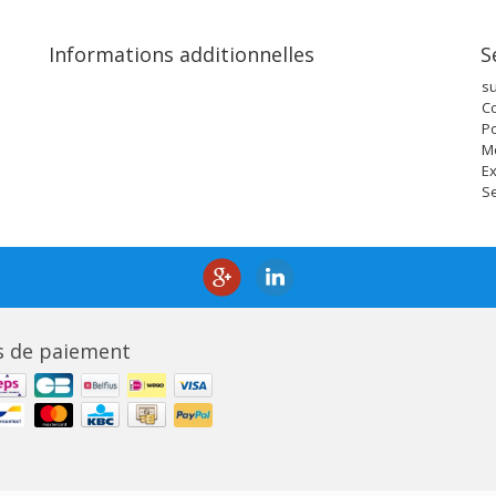
Informations additionnelles
S
s
Co
Po
M
Ex
Se
 de paiement