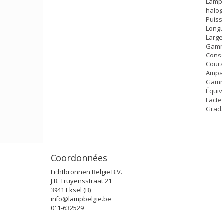
Lampe
halog
Puiss
Long
Large
Gamm
Conso
Coura
Ampa
Gamm
Équiv
Facte
Grad
Coordonnées
Lichtbronnen België B.V.
J.B. Truyensstraat 21
3941 Eksel (B)
info@lampbelgie.be
011-632529