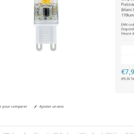
Puissa
(blanc 
170lum
EAN cod
Disponib
Heure d
€7,
(€9,56 Ta
r pour comparer
Ajouter un avis