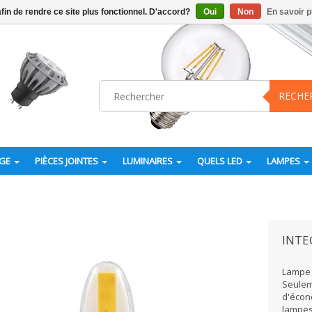
afin de rendre ce site plus fonctionnel. D'accord?
Oui
Non
En savoir p
RECHE
AGE
PIÈCES JOINTES
LUMINAIRES
QUELS LED
LAMPES
INTE
Lampe 
Seulem
d'écon
lampes