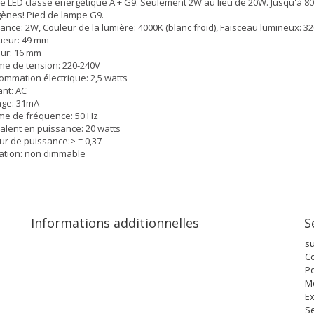
 LED classe énergétique A + G9. Seulement 2W au lieu de 20W. Jusqu'à 8
ènes! Pied de lampe G9.
ance: 2W, Couleur de la lumière: 4000K (blanc froid), Faisceau lumineux: 3
ueur: 49 mm
ur: 16 mm
e de tension: 220-240V
mmation électrique: 2,5 watts
nt: AC
ge: 31mA
e de fréquence: 50 Hz
alent en puissance: 20 watts
ur de puissance:> = 0,37
ation: non dimmable
Informations additionnelles
S
s
Co
Po
M
Ex
Se