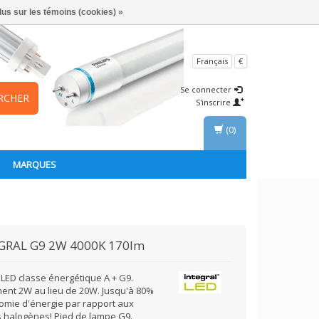
lus sur les témoins (cookies) »
Français
€
Se connecter
RCHER
S'inscrire
(0)
MARQUES
GRAL
G9 2W 4000K 170lm
LED classe énergétique A + G9.
ent 2W au lieu de 20W. Jusqu'à 80%
omie d'énergie par rapport aux
 halogènes! Pied de lampe G9.