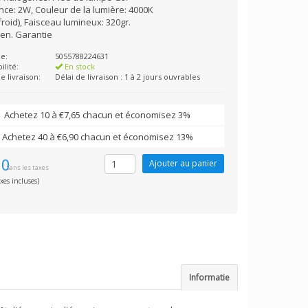
nce: 2W, Couleur de la lumière: 4000K
froid), Faisceau lumineux: 320gr.
en. Garantie
e:
5055788224631
ilité:
En stock
e livraison:
Délai de livraison : 1 à 2 jours ouvrables
Achetez 10 à €7,65 chacun et économisez 3%
Achetez 40 à €6,90 chacun et économisez 13%
90
Sans les taxes
xes incluses)
Informatie