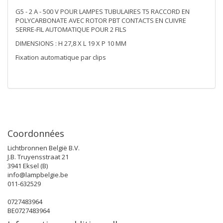
G5 - 2 A - 500 V POUR LAMPES TUBULAIRES T5 RACCORD EN
POLYCARBONATE AVEC ROTOR PBT CONTACTS EN CUIVRE
SERRE-FIL AUTOMATIQUE POUR 2 FILS
DIMENSIONS : H 27,8 X L 19 X P 10 MM
Fixation automatique par clips
Coordonnées
Lichtbronnen België B.V.
J.B. Truyensstraat 21
3941 Eksel (B)
info@lampbelgie.be
011-632529
0727483964
BE0727483964