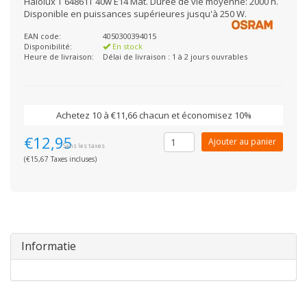
Halolux T 64861T 40w E14 Mat. Durée de vie moyenne: 2000 h.
Disponible en puissances supérieures jusqu'à 250 W.
EAN code:
4050300394015
Disponibilité:
En stock
Heure de livraison:
Délai de livraison : 1 à 2 jours ouvrables
Achetez 10 à €11,66 chacun et économisez 10%
€12,95
Ajouter au panier
Sans les taxes
(€15,67 Taxes incluses)
Informatie