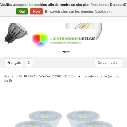
Veuillez accepter les cookies afin de rendre ce site plus fonctionnel. D'accord?
Toggle
navigation
Oui
Non
En savoir plus sur les témoins (cookies) »
Français
€
Se connecter
Accueil
»
GU10 PAR16 7W (65W) 2700K 36D 520lm à intensité variable (paquet
de 5)