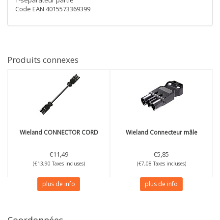
T-séparateur partie
Code EAN 4015573369399
Produits connexes
Wieland
CONNECTOR CORD
Wieland
Connecteur mâle
€11,49
€5,85
(€13,90 Taxes incluses)
(€7,08 Taxes incluses)
plus de info
plus de info